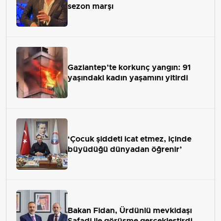
sezon marşı
Gaziantep’te korkunç yangın: 91
yaşındaki kadın yaşamını yitirdi
‘Çocuk şiddeti icat etmez, içinde
büyüdüğü dünyadan öğrenir’
Bakan Fidan, Ürdünlü mevkidaşı
Safadi ile görüşme gerçekleştirdi