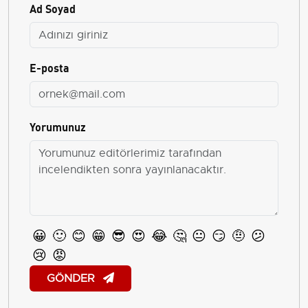
Ad Soyad
E-posta
Yorumunuz
😀
🙂
😊
😁
😎
😍
😂
🤔
😐
😏
🤨
😕
😢
😡
GÖNDER