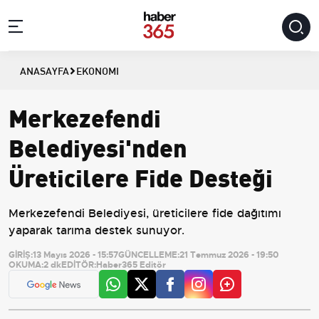
ANASAYFA
EKONOMI
Merkezefendi
Belediyesi'nden
Üreticilere Fide Desteği
Merkezefendi Belediyesi, üreticilere fide dağıtımı
yaparak tarıma destek sunuyor.
GİRİŞ:
13 Mayıs 2026 - 15:57
GÜNCELLEME:
21 Temmuz 2026 - 19:50
OKUMA:
2 dk
EDİTÖR:
Haber365 Editör