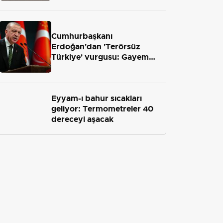
geliyor
Cumhurbaşkanı
Erdoğan'dan 'Terörsüz
Türkiye' vurgusu: Gayemiz
terör engelini aradan çekip
almaktır
Eyyam-ı bahur sıcakları
geliyor: Termometreler 40
dereceyi aşacak