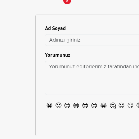
0
Ad Soyad
Yorumunuz
😀
🙂
😊
😁
😎
😍
😂
🤔
😐
😏