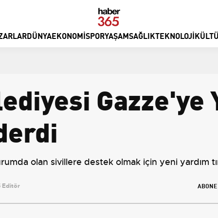
ZARLAR
DÜNYA
EKONOMI
SPOR
YAŞAM
SAĞLIK
TEKNOLOJI
KÜLTÜ
lediyesi Gazze'ye
derdi
umda olan sivillere destek olmak için yeni yardım tırl
ABONE
 Editör