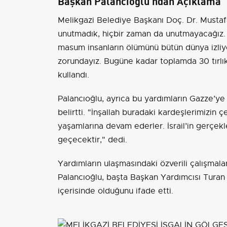
Başkan Palancıoğlu'ndan Açıklama
Melikgazi Belediye Başkanı Doç. Dr. Mustafa
unutmadık, hiçbir zaman da unutmayacağız.
masum insanların ölümünü bütün dünya izliy
zorundayız. Bugüne kadar toplamda 30 tırlı
kullandı.
Palancıoğlu, ayrıca bu yardımların Gazze’ye g
belirtti. "İnşallah buradaki kardeşlerimizin çe
yaşamlarına devam ederler. İsrail’in gerçekle
geçecektir," dedi.
Yardımların ulaşmasındaki özverili çalışmala
Palancıoğlu, başta Başkan Yardımcısı Turan
içerisinde olduğunu ifade etti.