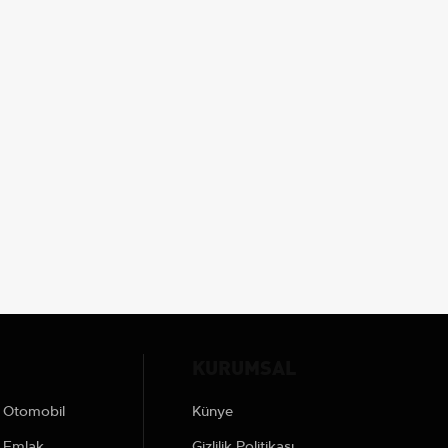
KURUMSAL
Otomobil
Künye
Emlak
Gizlilik Politikası