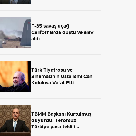
adaletten kaçamayacak"
F-35 savaş uçağı
California'da düştü ve alev
aldı
Türk Tiyatrosu ve
Sinemasının Usta İsmi Can
Kolukısa Vefat Etti
TBMM Başkanı Kurtulmuş
duyurdu: Terörsüz
Türkiye yasa teklifi
önümüzdeki hafta Meclis'e