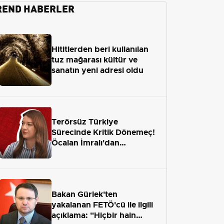
REND HABERLER
Hititlerden beri kullanılan
tuz mağarası kültür ve
sanatın yeni adresi oldu
Terörsüz Türkiye
Sürecinde Kritik Dönemeç!
Öcalan İmralı'dan
Çıkamayacak mı?
Bakan Gürlek'ten
yakalanan FETÖ'cü ile ilgili
açıklama: "Hiçbir hain