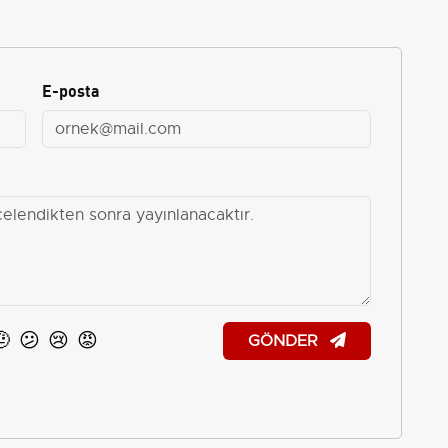
E-posta
🤨
😕
😢
😡
GÖNDER