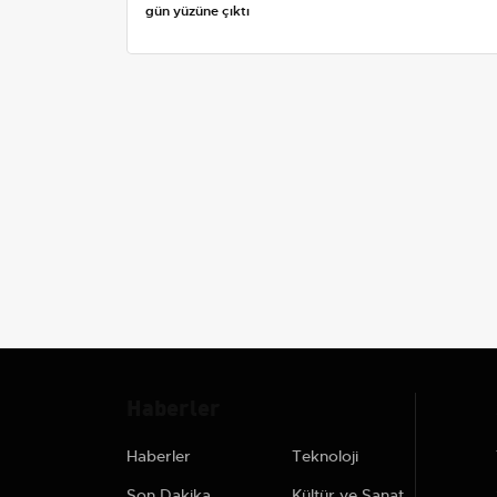
gün yüzüne çıktı
Haberler
Haberler
Teknoloji
Son Dakika
Kültür ve Sanat