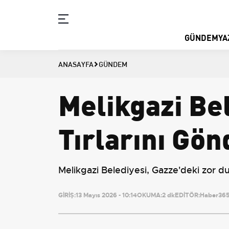
GÜNDEM
YA
ANASAYFA
GÜNDEM
Melikgazi Be
Tırlarını Gön
Melikgazi Belediyesi, Gazze'deki zor dur
GİRİŞ:
13 Mayıs 2026 - 10:14
OKUMA:
2 dk
EDİTÖR:
Haber365