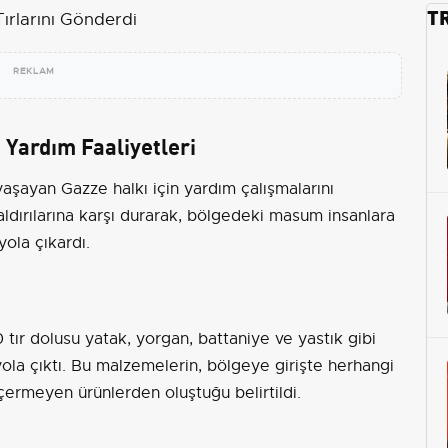
T
REKLAM
 Yardım Faaliyetleri
yaşayan Gazze halkı için yardım çalışmalarını
 saldırılarına karşı durarak, bölgedeki masum insanlara
yola çıkardı.
0 tır dolusu yatak, yorgan, battaniye ve yastık gibi
la çıktı. Bu malzemelerin, bölgeye girişte herhangi
çermeyen ürünlerden oluştuğu belirtildi.