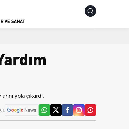
R VE SANAT
 Yardım
arını yola çıkardı.
 OL