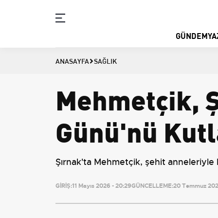
GÜNDEM
YA
ANASAYFA
SAĞLIK
Mehmetçik, Ş
Günü'nü Kutl
Şırnak'ta Mehmetçik, şehit anneleriyle 
GİRİŞ:
11 Mayıs 2026 - 20:29
GÜNCELLEME:
20 Temmuz 2026