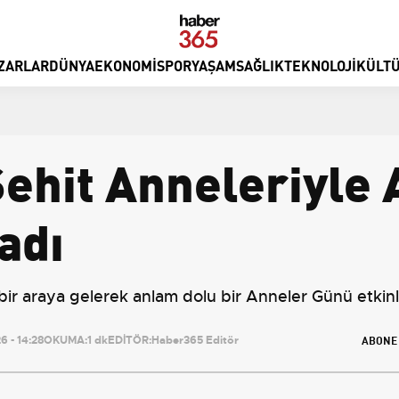
ZARLAR
DÜNYA
EKONOMI
SPOR
YAŞAM
SAĞLIK
TEKNOLOJI
KÜLTÜ
ehit Anneleriyle 
adı
bir araya gelerek anlam dolu bir Anneler Günü etkinl
ABONE
 - 14:28
OKUMA:
1 dk
EDİTÖR:
Haber365 Editör