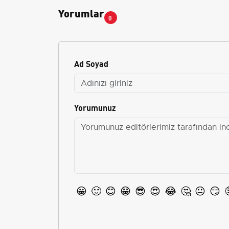
Yorumlar
0
Ad Soyad
Yorumunuz
😀
🙂
😊
😁
😎
😍
😂
🤔
😐
😏