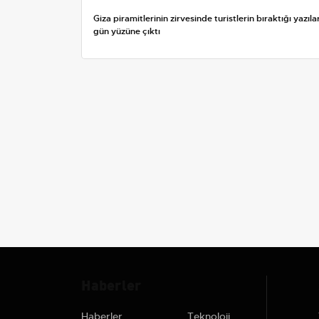
Giza piramitlerinin zirvesinde turistlerin bıraktığı yazıla
gün yüzüne çıktı
Haberler
Haberler
Teknoloji