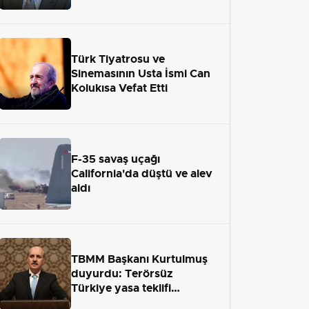
adaletten kaçamayacak"
Türk Tiyatrosu ve
Sinemasının Usta İsmi Can
Kolukısa Vefat Etti
F-35 savaş uçağı
California'da düştü ve alev
aldı
TBMM Başkanı Kurtulmuş
duyurdu: Terörsüz
Türkiye yasa teklifi
önümüzdeki hafta Meclis'e