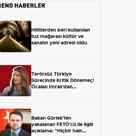
REND HABERLER
Hititlerden beri kullanılan
tuz mağarası kültür ve
sanatın yeni adresi oldu
Terörsüz Türkiye
Sürecinde Kritik Dönemeç!
Öcalan İmralı'dan
Çıkamayacak mı?
Bakan Gürlek'ten
yakalanan FETÖ'cü ile ilgili
açıklama: "Hiçbir hain