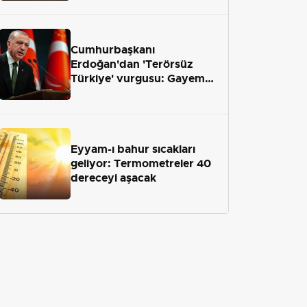
geliyor
Cumhurbaşkanı
Erdoğan'dan 'Terörsüz
Türkiye' vurgusu: Gayemiz
terör engelini aradan çekip
almaktır
Eyyam-ı bahur sıcakları
geliyor: Termometreler 40
dereceyi aşacak