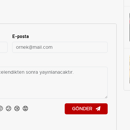
E-posta
🤨
😕
😢
😡
GÖNDER