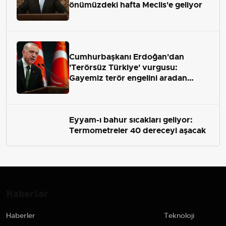
önümüzdeki hafta Meclis'e geliyor
Cumhurbaşkanı Erdoğan'dan
'Terörsüz Türkiye' vurgusu:
Gayemiz terör engelini aradan
çekip almaktır
Eyyam-ı bahur sıcakları geliyor:
Termometreler 40 dereceyi aşacak
Haberler
Haberler
Teknoloji