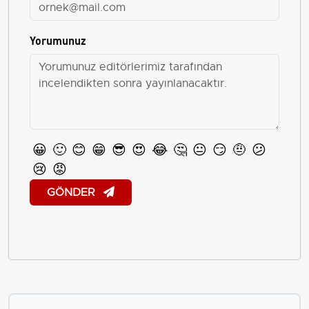
Yorumunuz
😀
🙂
😊
😁
😎
😍
😂
🤔
😐
😏
🤨
😕
😢
😡
GÖNDER