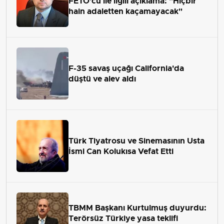
FETÖ'cü ile ilgili açıklama: "Hiçbir
hain adaletten kaçamayacak"
F-35 savaş uçağı California'da
düştü ve alev aldı
Türk Tiyatrosu ve Sinemasının Usta
İsmi Can Kolukısa Vefat Etti
TBMM Başkanı Kurtulmuş duyurdu:
Terörsüz Türkiye yasa teklifi