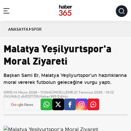
ANASAYFA
SPOR
Malatya Yeşilyurtspor'a
Moral Ziyareti
Başkan Sami Er, Malatya Yeşilyurtspor'un hazırlıklarına
moral vererek futbolun geleceğine vurgu yaptı.
GİRİŞ:
14 Mayıs 2026 - 11:04
GÜNCELLEME:
21 Temmuz 2026 - 10:12
OKUMA:
2 dk
EDİTÖR:
Haber365 Editör