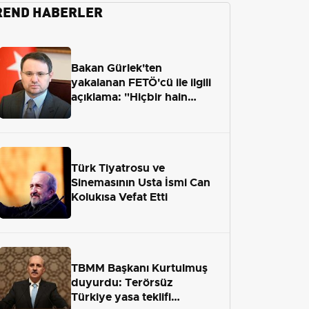
REND HABERLER
Bakan Gürlek'ten
yakalanan FETÖ'cü ile ilgili
açıklama: "Hiçbir hain
adaletten kaçamayacak"
Türk Tiyatrosu ve
Sinemasının Usta İsmi Can
Kolukısa Vefat Etti
TBMM Başkanı Kurtulmuş
duyurdu: Terörsüz
Türkiye yasa teklifi