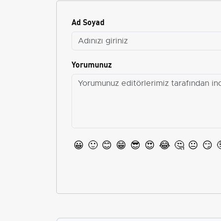
Ad Soyad
Yorumunuz
😀
🙂
😊
😁
😎
😍
😂
🤔
😐
😏