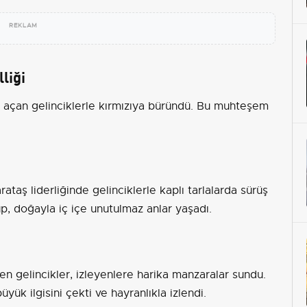
REKLAM
liği
da açan gelinciklerle kırmızıya büründü. Bu muhteşem
taş liderliğinde gelinciklerle kaplı tarlalarda sürüş
p, doğayla iç içe unutulmaz anlar yaşadı.
len gelincikler, izleyenlere harika manzaralar sundu.
yük ilgisini çekti ve hayranlıkla izlendi.