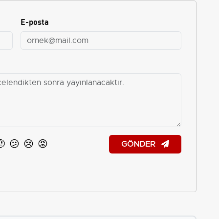
E-posta
🤨
😕
😢
😡
GÖNDER