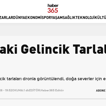
ZARLAR
DÜNYA
EKONOMI
SPOR
YAŞAM
SAĞLIK
TEKNOLOJI
KÜLTÜ
aki Gelincik Tarla
i
ncik tarlaları dronla görüntülendi, doğa severler için 
ABONE
6 - 19:52
OKUMA:
1 dk
EDİTÖR:
Haber365 Editör