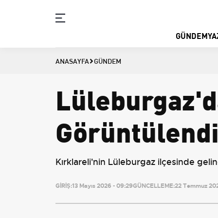
GÜNDEM
YA
ANASAYFA
GÜNDEM
Lüleburgaz'd
Görüntülend
Kırklareli'nin Lüleburgaz ilçesinde geli
GİRİŞ:
13 Mayıs 2026 - 09:29
GÜNCELLEME:
22 Temmuz 202