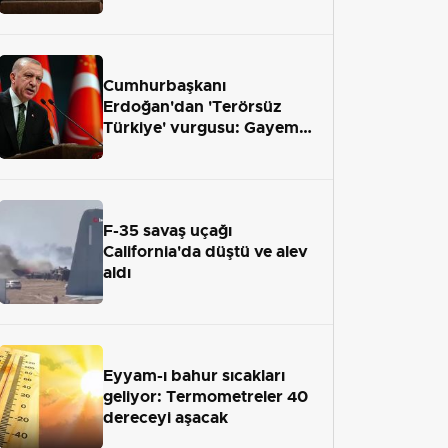
önümüzdeki hafta Meclis'e
geliyor
Cumhurbaşkanı
Erdoğan'dan 'Terörsüz
Türkiye' vurgusu: Gayemiz
terör engelini aradan çekip
almaktır
F-35 savaş uçağı
California'da düştü ve alev
aldı
Eyyam-ı bahur sıcakları
geliyor: Termometreler 40
dereceyi aşacak