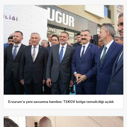
Erzurum'a yeni savunma hamlesi: TSKGV bölge temsilciliği açıldı