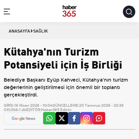
ANASAYFA
SAĞLIK
Kütahya'nın Turizm
Potansiyeli için İş Birliği
Belediye Başkanı Eyüp Kahveci, Kütahya'nın turizm
değerlerinin geliştirilmesi için önemli bir toplantı
gerçekleştirdi.
GİRİŞ:
16 Nisan 2026 - 10:04
GÜNCELLEME:
20 Temmuz 2026 - 20:38
OKUMA:
1 dk
EDİTÖR:
Haber365 Editör