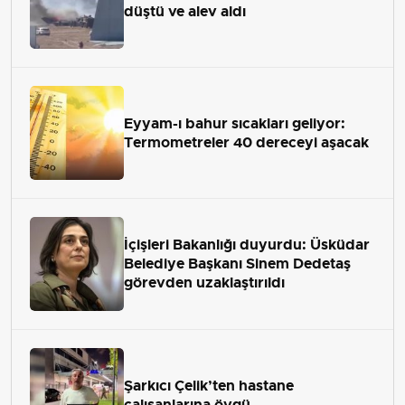
düştü ve alev aldı
Eyyam-ı bahur sıcakları geliyor:
Termometreler 40 dereceyi aşacak
İçişleri Bakanlığı duyurdu: Üsküdar
Belediye Başkanı Sinem Dedetaş
görevden uzaklaştırıldı
Şarkıcı Çelik’ten hastane
çalışanlarına övgü