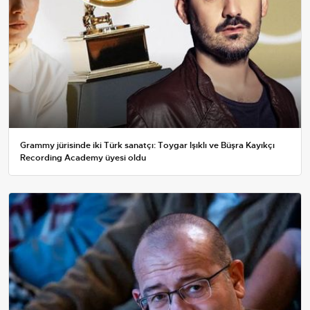
Grammy jürisinde iki Türk sanatçı: Toygar Işıklı ve Büşra Kayıkçı
Recording Academy üyesi oldu