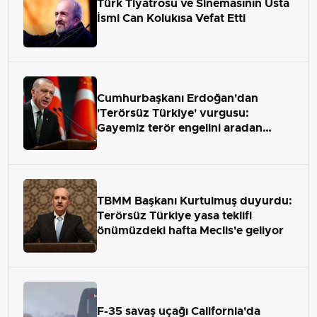
Türk Tiyatrosu ve Sinemasının Usta
İsmi Can Kolukısa Vefat Etti
Cumhurbaşkanı Erdoğan'dan
'Terörsüz Türkiye' vurgusu:
Gayemiz terör engelini aradan
çekip almaktır
TBMM Başkanı Kurtulmuş duyurdu:
Terörsüz Türkiye yasa teklifi
önümüzdeki hafta Meclis'e geliyor
F-35 savaş uçağı California'da