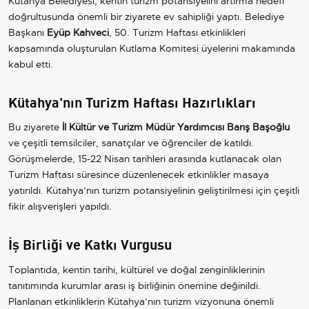
Kütahya Belediyesi, kentin turizm potansiyelini artırma hedefi
doğrultusunda önemli bir ziyarete ev sahipliği yaptı. Belediye
Başkanı
Eyüp Kahveci
, 50. Turizm Haftası etkinlikleri
kapsamında oluşturulan Kutlama Komitesi üyelerini makamında
kabul etti.
Kütahya'nın Turizm Haftası Hazırlıkları
Bu ziyarete
İl Kültür ve Turizm Müdür Yardımcısı Barış Başoğlu
ve çeşitli temsilciler, sanatçılar ve öğrenciler de katıldı.
Görüşmelerde, 15-22 Nisan tarihleri arasında kutlanacak olan
Turizm Haftası süresince düzenlenecek etkinlikler masaya
yatırıldı. Kütahya’nın turizm potansiyelinin geliştirilmesi için çeşitli
fikir alışverişleri yapıldı.
İş Birliği ve Katkı Vurgusu
Toplantıda, kentin tarihi, kültürel ve doğal zenginliklerinin
tanıtımında kurumlar arası iş birliğinin önemine değinildi.
Planlanan etkinliklerin Kütahya’nın turizm vizyonuna önemli