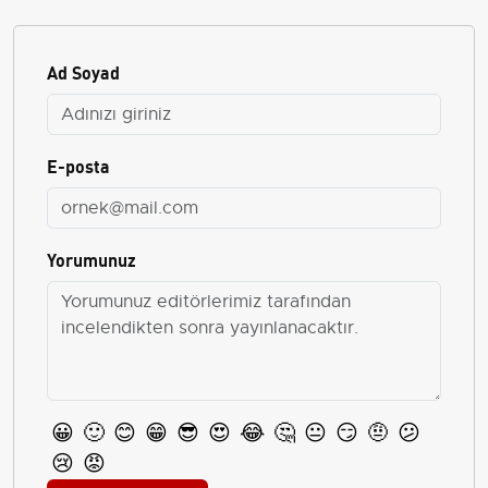
Ad Soyad
E-posta
Yorumunuz
😀
🙂
😊
😁
😎
😍
😂
🤔
😐
😏
🤨
😕
😢
😡