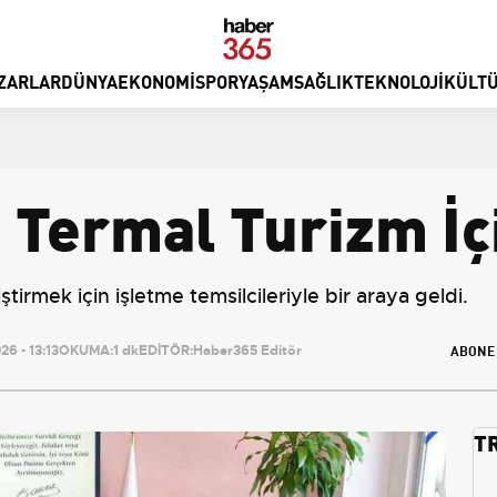
ZARLAR
DÜNYA
EKONOMI
SPOR
YAŞAM
SAĞLIK
TEKNOLOJI
KÜLTÜ
Termal Turizm İçi
tirmek için işletme temsilcileriyle bir araya geldi.
ABONE
6 - 13:13
OKUMA:
1 dk
EDİTÖR:
Haber365 Editör
T