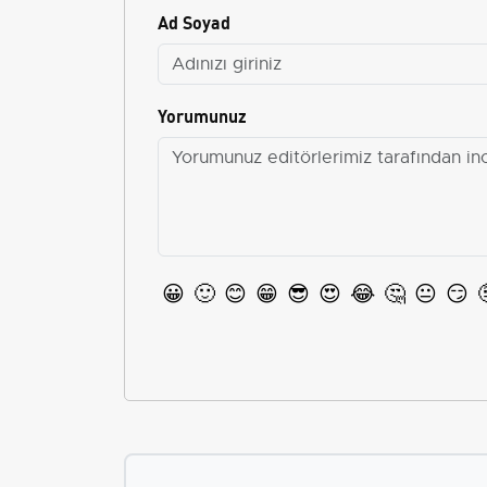
Ad Soyad
Yorumunuz
😀
🙂
😊
😁
😎
😍
😂
🤔
😐
😏