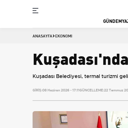
GÜNDEM
YA
ANASAYFA
EKONOMI
Kuşadası'nda 
Kuşadası Belediyesi, termal turizmi geliş
GİRİŞ:
08 Haziran 2026 - 17:11
GÜNCELLEME:
22 Temmuz 202