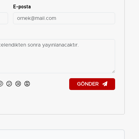
E-posta
🤨
😕
😢
😡
GÖNDER