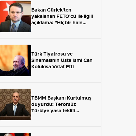
Bakan Gürlek'ten
yakalanan FETÖ'cü ile ilgili
açıklama: "Hiçbir hain
adaletten kaçamayacak"
Türk Tiyatrosu ve
Sinemasının Usta İsmi Can
Kolukısa Vefat Etti
TBMM Başkanı Kurtulmuş
duyurdu: Terörsüz
Türkiye yasa teklifi
önümüzdeki hafta Meclis'e
geliyor