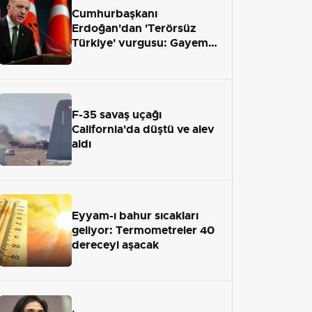
Cumhurbaşkanı
Erdoğan'dan 'Terörsüz
Türkiye' vurgusu: Gayemiz
terör engelini aradan çekip
almaktır
F-35 savaş uçağı
California'da düştü ve alev
aldı
Eyyam-ı bahur sıcakları
geliyor: Termometreler 40
dereceyi aşacak