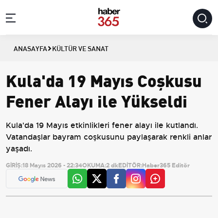
ANASAYFA
KÜLTÜR VE SANAT
Kula'da 19 Mayıs Coşkusu
Fener Alayı ile Yükseldi
Kula'da 19 Mayıs etkinlikleri fener alayı ile kutlandı.
Vatandaşlar bayram coşkusunu paylaşarak renkli anlar
yaşadı.
GİRİŞ:
18 Mayıs 2026 - 22:34
OKUMA:
2 dk
EDİTÖR:
Haber365 Editör