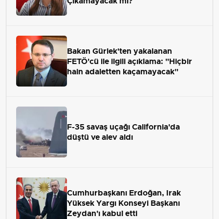
Çıkamayacak mı?
Bakan Gürlek'ten yakalanan
FETÖ'cü ile ilgili açıklama: "Hiçbir
hain adaletten kaçamayacak"
F-35 savaş uçağı California'da
düştü ve alev aldı
Cumhurbaşkanı Erdoğan, Irak
Yüksek Yargı Konseyi Başkanı
Zeydan'ı kabul etti