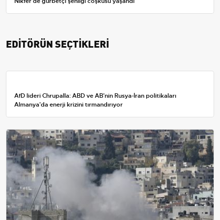
Nikfer'de gurbetçi şenliği coşkusu yaşandı
EDİTÖRÜN SEÇTİKLERİ
AfD lideri Chrupalla: ABD ve AB'nin Rusya-İran politikaları
Almanya'da enerji krizini tırmandırıyor