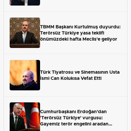
TBMM Başkanı Kurtulmuş duyurdu:
Terörsüz Türkiye yasa teklifi
önümüzdeki hafta Meclis'e geliyor
Türk Tiyatrosu ve Sinemasının Usta
İsmi Can Kolukısa Vefat Etti
Cumhurbaşkanı Erdoğan'dan
'Terörsüz Türkiye' vurgusu:
Gayemiz terör engelini aradan
çekip almaktır