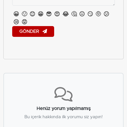
😀
🙂
😊
😁
😎
😍
😂
🤔
😐
😏
🤨
😕
😢
😡
GÖNDER
Henüz yorum yapılmamış
Bu içerik hakkında ilk yorumu siz yapın!