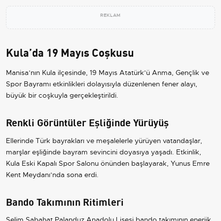
REKLAM
Kula’da 19 Mayıs Coşkusu
Manisa’nın Kula ilçesinde, 19 Mayıs Atatürk’ü Anma, Gençlik ve
Spor Bayramı etkinlikleri dolayısıyla düzenlenen fener alayı,
büyük bir coşkuyla gerçekleştirildi.
Renkli Görüntüler Eşliğinde Yürüyüş
Ellerinde Türk bayrakları ve meşalelerle yürüyen vatandaşlar,
marşlar eşliğinde bayram sevincini doyasıya yaşadı. Etkinlik,
Kula Eski Kapalı Spor Salonu önünden başlayarak, Yunus Emre
Kent Meydanı’nda sona erdi.
Bando Takımının Ritimleri
Selim Sabahat Palanduz Anadolu Lisesi bando takımının enerjik