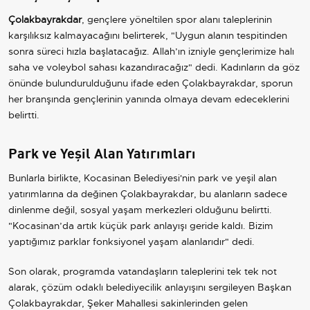
Çolakbayrakdar
, gençlere yöneltilen spor alanı taleplerinin
karşılıksız kalmayacağını belirterek, "Uygun alanın tespitinden
sonra süreci hızla başlatacağız. Allah’ın izniyle gençlerimize halı
saha ve voleybol sahası kazandıracağız" dedi. Kadınların da göz
önünde bulundurulduğunu ifade eden Çolakbayrakdar, sporun
her branşında gençlerinin yanında olmaya devam edeceklerini
belirtti.
Park ve Yeşil Alan Yatırımları
Bunlarla birlikte, Kocasinan Belediyesi'nin park ve yeşil alan
yatırımlarına da değinen Çolakbayrakdar, bu alanların sadece
dinlenme değil, sosyal yaşam merkezleri olduğunu belirtti.
"Kocasinan’da artık küçük park anlayışı geride kaldı. Bizim
yaptığımız parklar fonksiyonel yaşam alanlarıdır" dedi.
Son olarak, programda vatandaşların taleplerini tek tek not
alarak, çözüm odaklı belediyecilik anlayışını sergileyen Başkan
Çolakbayrakdar, Şeker Mahallesi sakinlerinden gelen