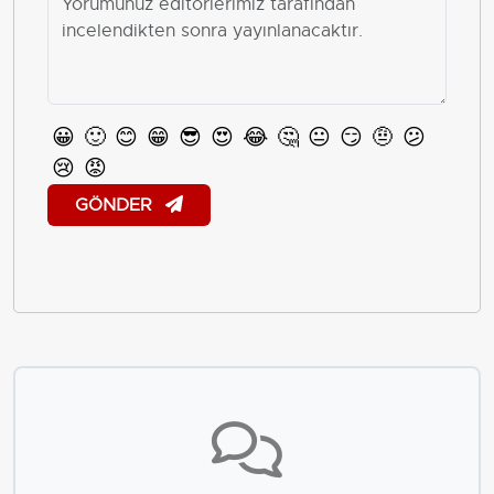
😀
🙂
😊
😁
😎
😍
😂
🤔
😐
😏
🤨
😕
😢
😡
GÖNDER