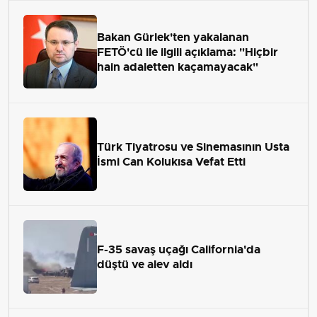
Bakan Gürlek'ten yakalanan
FETÖ'cü ile ilgili açıklama: "Hiçbir
hain adaletten kaçamayacak"
Türk Tiyatrosu ve Sinemasının Usta
İsmi Can Kolukısa Vefat Etti
F-35 savaş uçağı California'da
düştü ve alev aldı