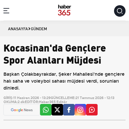
ANASAYFA
GÜNDEM
Kocasinan'da Gençlere
Spor Alanları Müjdesi
Başkan Çolakbayrakdar, Şeker Mahallesi'nde gençlere
halı saha ve voleybol sahası müjdesi verdi, sorunları
dinledi.
GİRİŞ:
11 Haziran 2026 - 13:29
GÜNCELLEME:
21 Temmuz 2026 - 12:13
OKUMA:
2 dk
EDİTÖR:
Haber365 Editör