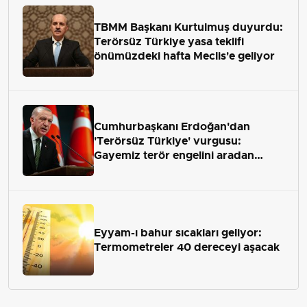
TBMM Başkanı Kurtulmuş duyurdu:
Terörsüz Türkiye yasa teklifi
önümüzdeki hafta Meclis'e geliyor
Cumhurbaşkanı Erdoğan'dan
'Terörsüz Türkiye' vurgusu:
Gayemiz terör engelini aradan
çekip almaktır
Eyyam-ı bahur sıcakları geliyor:
Termometreler 40 dereceyi aşacak