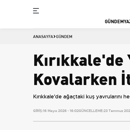
GÜNDEM
YA
ANASAYFA
GÜNDEM
Kırıkkale'de 
Kovalarken İt
Kırıkkale'de ağaçtaki kuş yavrularını hed
GİRİŞ:
16 Mayıs 2026 - 16:02
GÜNCELLEME:
23 Temmuz 2026