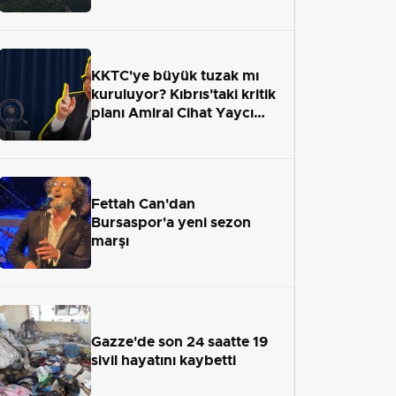
KKTC'ye büyük tuzak mı
kuruluyor? Kıbrıs'taki kritik
planı Amiral Cihat Yaycı
anlattı
Fettah Can'dan
Bursaspor'a yeni sezon
marşı
Gazze'de son 24 saatte 19
sivil hayatını kaybetti