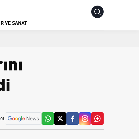
R VE SANAT
ını
di
 OL