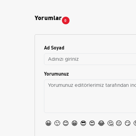
Yorumlar
0
Ad Soyad
Yorumunuz
😀
🙂
😊
😁
😎
😍
😂
🤔
😐
😏