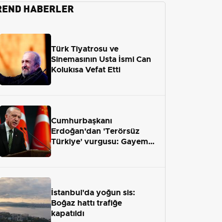
REND HABERLER
Türk Tiyatrosu ve
Sinemasının Usta İsmi Can
Kolukısa Vefat Etti
Cumhurbaşkanı
Erdoğan'dan 'Terörsüz
Türkiye' vurgusu: Gayemiz
terör engelini aradan çekip
almaktır
İstanbul'da yoğun sis:
Boğaz hattı trafiğe
kapatıldı