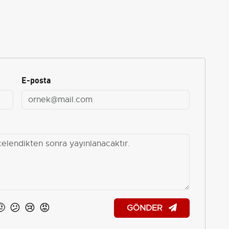
E-posta
🤨
😕
😢
😡
GÖNDER