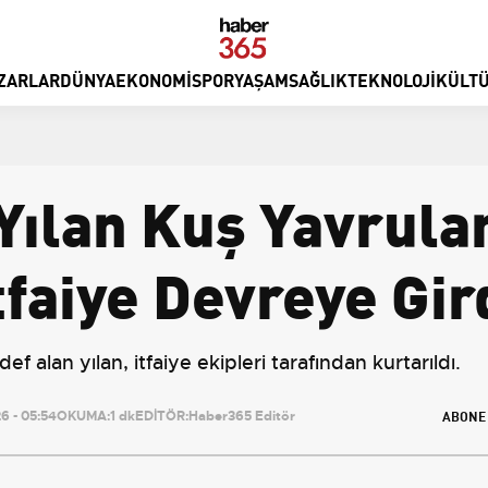
ZARLAR
DÜNYA
EKONOMI
SPOR
YAŞAM
SAĞLIK
TEKNOLOJI
KÜLTÜ
Yılan Kuş Yavrular
faiye Devreye Gir
ef alan yılan, itfaiye ekipleri tarafından kurtarıldı.
ABONE
 - 05:54
OKUMA:
1 dk
EDİTÖR:
Haber365 Editör