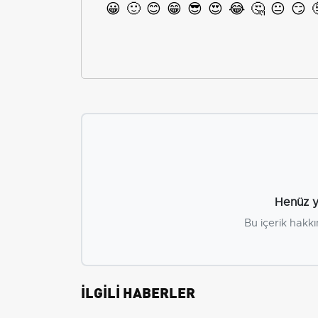
😀
🙂
😊
😁
😎
😍
😂
🤔
😐
😏
Henüz y
Bu içerik hakkı
İLGİLİ HABERLER