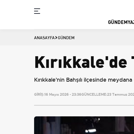
GÜNDEM
YA
ANASAYFA
GÜNDEM
Kırıkkale'de 
Kırıkkale'nin Bahşılı ilçesinde meydana g
GİRİŞ:
16 Mayıs 2026 - 23:36
GÜNCELLEME:
23 Temmuz 2026