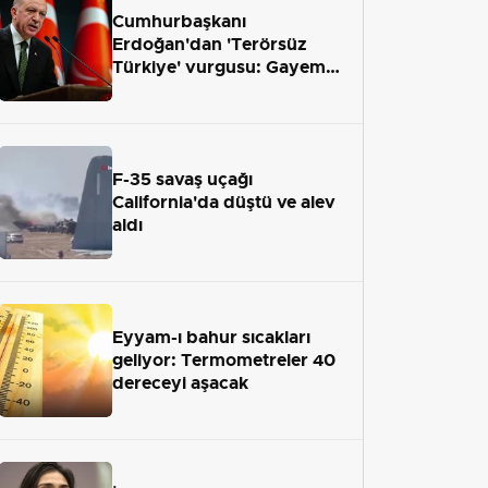
Cumhurbaşkanı
Erdoğan'dan 'Terörsüz
Türkiye' vurgusu: Gayemiz
terör engelini aradan çekip
almaktır
F-35 savaş uçağı
California'da düştü ve alev
aldı
Eyyam-ı bahur sıcakları
geliyor: Termometreler 40
dereceyi aşacak