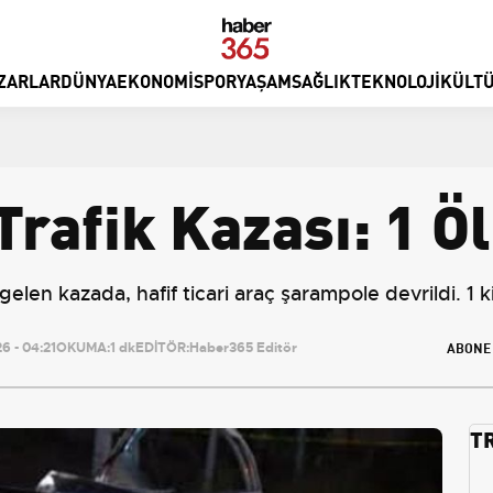
ZARLAR
DÜNYA
EKONOMI
SPOR
YAŞAM
SAĞLIK
TEKNOLOJI
KÜLTÜ
Trafik Kazası: 1 Öl
elen kazada, hafif ticari araç şarampole devrildi. 1 ki
ABONE
 - 04:21
OKUMA:
1 dk
EDİTÖR:
Haber365 Editör
T