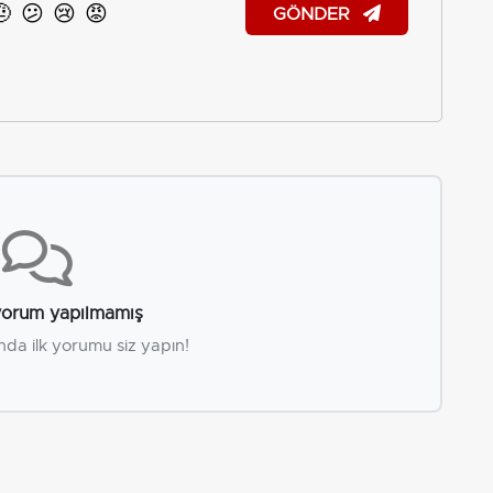
🤨
😕
😢
😡
GÖNDER
orum yapılmamış
nda ilk yorumu siz yapın!