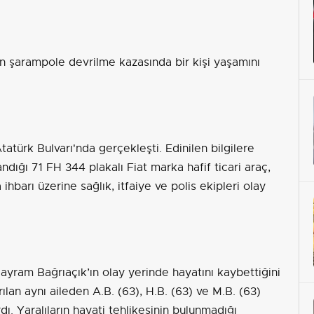
en şarampole devrilme kazasında bir kişi yaşamını
türk Bulvarı'nda gerçekleşti. Edinilen bilgilere
ndığı 71 FH 344 plakalı Fiat marka hafif ticari araç,
hbarı üzerine sağlık, itfaiye ve polis ekipleri olay
ayram Bağrıaçık’ın olay yerinde hayatını kaybettiğini
arılan aynı aileden A.B. (63), H.B. (63) ve M.B. (63)
dı. Yaralıların hayati tehlikesinin bulunmadığı