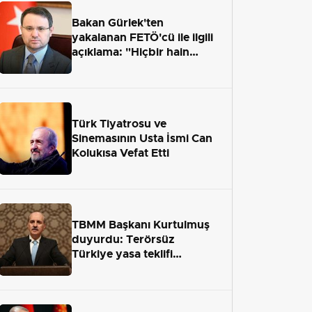
Bakan Gürlek'ten
yakalanan FETÖ'cü ile ilgili
açıklama: "Hiçbir hain
adaletten kaçamayacak"
Türk Tiyatrosu ve
Sinemasının Usta İsmi Can
Kolukısa Vefat Etti
TBMM Başkanı Kurtulmuş
duyurdu: Terörsüz
Türkiye yasa teklifi
önümüzdeki hafta Meclis'e
geliyor