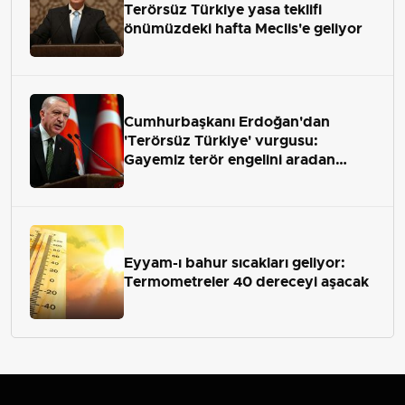
Terörsüz Türkiye yasa teklifi
önümüzdeki hafta Meclis'e geliyor
Cumhurbaşkanı Erdoğan'dan
'Terörsüz Türkiye' vurgusu:
Gayemiz terör engelini aradan
çekip almaktır
Eyyam-ı bahur sıcakları geliyor:
Termometreler 40 dereceyi aşacak