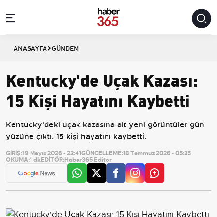
ANASAYFA
GÜNDEM
Kentucky'de Uçak Kazası:
15 Kişi Hayatını Kaybetti
Kentucky'deki uçak kazasına ait yeni görüntüler gün
yüzüne çıktı. 15 kişi hayatını kaybetti.
GİRİŞ:
19 Mayıs 2026 - 22:41
GÜNCELLEME:
18 Temmuz 2026 - 05:35
OKUMA:
1 dk
EDİTÖR:
Haber365 Editör