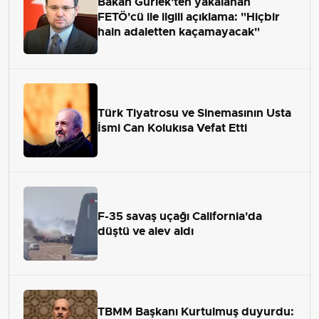
Bakan Gürlek'ten yakalanan
FETÖ'cü ile ilgili açıklama: "Hiçbir
hain adaletten kaçamayacak"
Türk Tiyatrosu ve Sinemasının Usta
İsmi Can Kolukısa Vefat Etti
F-35 savaş uçağı California'da
düştü ve alev aldı
TBMM Başkanı Kurtulmuş duyurdu: