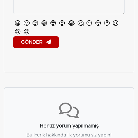
😀
🙂
😊
😁
😎
😍
😂
🤔
😐
😏
🤨
😕
😢
😡
GÖNDER
Henüz yorum yapılmamış
Bu içerik hakkında ilk yorumu siz yapın!