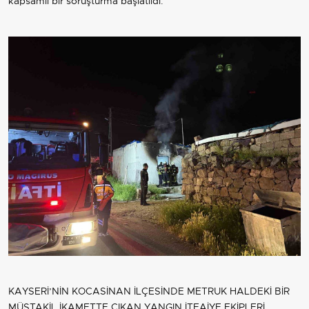
kapsamlı bir soruşturma başlatıldı.
KAYSERİ’NİN KOCASİNAN İLÇESİNDE METRUK HALDEKİ BİR
MÜSTAKİL İKAMETTE ÇIKAN YANGIN İTFAİYE EKİPLERİ