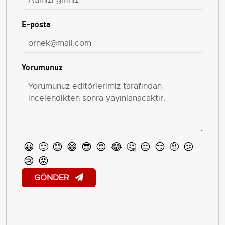
E-posta
Yorumunuz
😀
🙂
😊
😁
😎
😍
😂
🤔
😐
😏
🤨
😕
😢
😡
GÖNDER