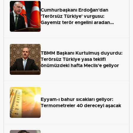
Cumhurbaşkanı Erdoğan'dan
'Terörsüz Türkiye' vurgusu:
Gayemiz terör engelini aradan
çekip almaktır
TBMM Başkanı Kurtulmuş duyurdu:
Terörsüz Türkiye yasa teklifi
önümüzdeki hafta Meclis'e geliyor
Eyyam-ı bahur sıcakları geliyor:
Termometreler 40 dereceyi aşacak