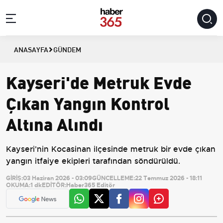
ANASAYFA
GÜNDEM
Kayseri'de Metruk Evde
Çıkan Yangın Kontrol
Altına Alındı
Kayseri'nin Kocasinan ilçesinde metruk bir evde çıkan
yangın itfaiye ekipleri tarafından söndürüldü.
GİRİŞ:
03 Haziran 2026 - 03:09
GÜNCELLEME:
22 Temmuz 2026 - 18:11
OKUMA:
1 dk
EDİTÖR:
Haber365 Editör