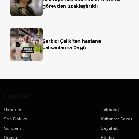
görevden uzaklaştırıldı
Şarkıcı Çelik’ten hastane
çalışanlarına övgü
Haberler
Haberler
Teknoloji
Son Dakika
Kültür ve Sanat
Gündem
Seyahat
Dünya
Eğitim