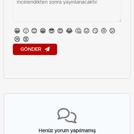
😀
🙂
😊
😁
😎
😍
😂
🤔
😐
😏
🤨
😕
😢
😡
GÖNDER
Henüz yorum yapılmamış