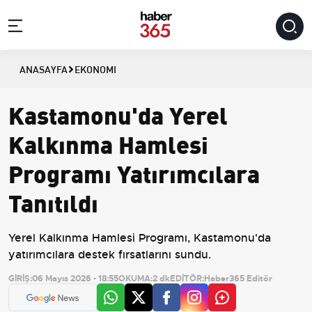
ANASAYFA
EKONOMI
Kastamonu'da Yerel
Kalkınma Hamlesi
Programı Yatırımcılara
Tanıtıldı
Yerel Kalkınma Hamlesi Programı, Kastamonu'da
yatırımcılara destek fırsatlarını sundu.
GİRİŞ:
06 Mayıs 2026 - 18:55
OKUMA:
2 dk
EDİTÖR:
Haber365 Editör