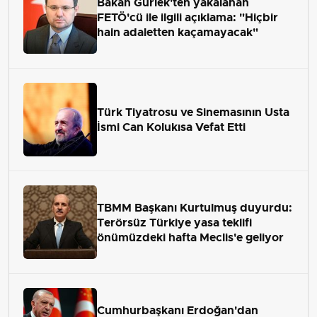
Bakan Gürlek'ten yakalanan
FETÖ'cü ile ilgili açıklama: "Hiçbir
hain adaletten kaçamayacak"
Türk Tiyatrosu ve Sinemasının Usta
İsmi Can Kolukısa Vefat Etti
TBMM Başkanı Kurtulmuş duyurdu:
Terörsüz Türkiye yasa teklifi
önümüzdeki hafta Meclis'e geliyor
Cumhurbaşkanı Erdoğan'dan