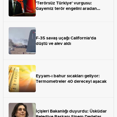
'Terörsüz Türkiye' vurgusu:
Gayemiz terör engelini aradan
çekip almaktır
F-35 savaş uçağı California'da
düştü ve alev aldı
Eyyam-ı bahur sıcakları geliyor:
Termometreler 40 dereceyi aşacak
İçişleri Bakanlığı duyurdu: Üsküdar
Belediye Başkanı Sinem Dedetaş