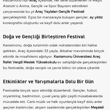
Kastamonu’nun
Araç
ilçesinde, her sene düzenlenen 19 Mayıs
Atatürk’ü Anma, Gençlik ve Spor Bayramı etkinlikleri
çerçevesinde bu yıl
Araç Yaylaları Gençlik Festivali
gerçekleştirildi. Eşsiz bir manzarayla buluşan gençler,
ay yıldız
koreografisi oluşturdu ve keyif dolu anlar yaşandı.
Doğa ve Gençliği Birleştiren Festival
Kastamonu, doğa turizminin odak noktalarından biri haline
gelirken, Araç ilçesindeki 33 yayla, ilkbahar mevsiminde birçok
etkinlik ile misafirlerini ağırlıyor.
Kastamonu Üniversitesi Araç
Rafet Vergili Meslek Yüksekokulu
ev sahipliğinde gerçekleştirilen
bu festivalde, doğa sevgisi ve çevre bilinci ön plana çıkarıldı.
Etkinlikler ve Yarışmalarla Dolu Bir Gün
Festivalde birçok spor etkinliği düzenlendi. Gençler, futbol,
oryantiring, badminton, çuval yarışı gibi çeşitli müsabakalarda
mücadele etti. Canlı müzik ve halk oyunlarıyla keyif dolu anlar
geçiren katılımcılar, akşam saatlerinde gerçekleştirilen
Meşaleli