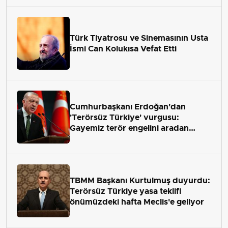
Türk Tiyatrosu ve Sinemasının Usta
İsmi Can Kolukısa Vefat Etti
Cumhurbaşkanı Erdoğan'dan
'Terörsüz Türkiye' vurgusu:
Gayemiz terör engelini aradan
çekip almaktır
TBMM Başkanı Kurtulmuş duyurdu:
Terörsüz Türkiye yasa teklifi
önümüzdeki hafta Meclis'e geliyor