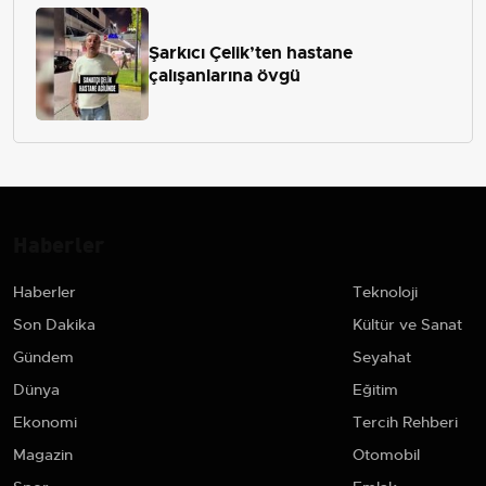
Şarkıcı Çelik’ten hastane
çalışanlarına övgü
Haberler
Haberler
Teknoloji
Son Dakika
Kültür ve Sanat
Gündem
Seyahat
Dünya
Eğitim
Ekonomi
Tercih Rehberi
Magazin
Otomobil