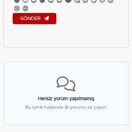
😀
🙂
😊
😁
😎
😍
😂
🤔
😐
😏
🤨
😕
😢
😡
GÖNDER
Henüz yorum yapılmamış
Bu içerik hakkında ilk yorumu siz yapın!