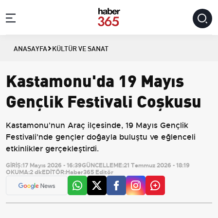
ANASAYFA
KÜLTÜR VE SANAT
Kastamonu'da 19 Mayıs
Gençlik Festivali Coşkusu
Kastamonu'nun Araç ilçesinde, 19 Mayıs Gençlik
Festivali'nde gençler doğayla buluştu ve eğlenceli
etkinlikler gerçekleştirdi.
GİRİŞ:
17 Mayıs 2026 - 16:39
GÜNCELLEME:
21 Temmuz 2026 - 18:19
OKUMA:
2 dk
EDİTÖR:
Haber365 Editör