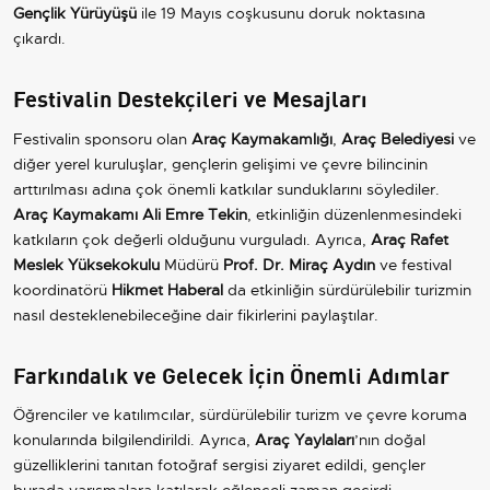
Gençlik Yürüyüşü
ile 19 Mayıs coşkusunu doruk noktasına
çıkardı.
Festivalin Destekçileri ve Mesajları
Festivalin sponsoru olan
Araç Kaymakamlığı
,
Araç Belediyesi
ve
diğer yerel kuruluşlar, gençlerin gelişimi ve çevre bilincinin
arttırılması adına çok önemli katkılar sunduklarını söylediler.
Araç Kaymakamı Ali Emre Tekin
, etkinliğin düzenlenmesindeki
katkıların çok değerli olduğunu vurguladı. Ayrıca,
Araç Rafet
Meslek Yüksekokulu
Müdürü
Prof. Dr. Miraç Aydın
ve festival
koordinatörü
Hikmet Haberal
da etkinliğin sürdürülebilir turizmin
nasıl desteklenebileceğine dair fikirlerini paylaştılar.
Farkındalık ve Gelecek İçin Önemli Adımlar
Öğrenciler ve katılımcılar, sürdürülebilir turizm ve çevre koruma
konularında bilgilendirildi. Ayrıca,
Araç Yaylaları
’nın doğal
güzelliklerini tanıtan fotoğraf sergisi ziyaret edildi, gençler