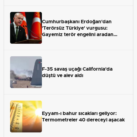
Cumhurbaşkanı Erdoğan'dan
'Terörsüz Türkiye' vurgusu:
Gayemiz terör engelini aradan
çekip almaktır
F-35 savaş uçağı California'da
düştü ve alev aldı
Eyyam-ı bahur sıcakları geliyor:
Termometreler 40 dereceyi aşacak