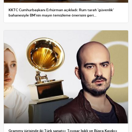
KKTC Cumhurbaşkanı Erhürman açıkladı: Rum tarafı 'güvenlik'
bahanesiyle BM'nin mayın temizleme önerisini geri...
Grammy jürisinde iki Türk sanatçı: Toygar Işıklı ve Büşra Kayıkçı