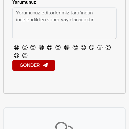
Yorumunuz
😀
🙂
😊
😁
😎
😍
😂
🤔
😐
😏
🤨
😕
😢
😡
GÖNDER