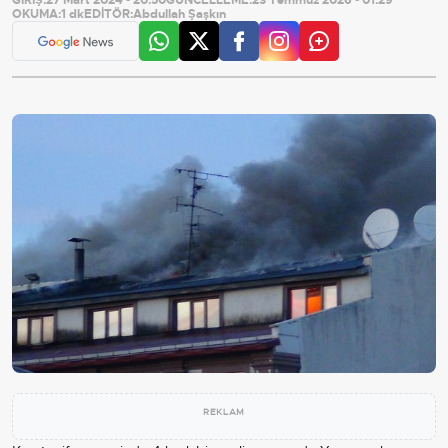
OKUMA:
1 dk
EDİTÖR:
Abdullah Şaşkın
REKLAM