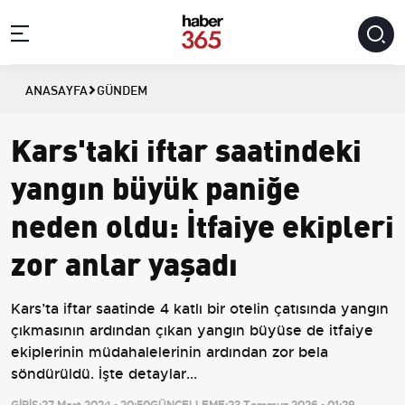
ANASAYFA
GÜNDEM
Kars'taki iftar saatindeki
yangın büyük paniğe
neden oldu: İtfaiye ekipleri
zor anlar yaşadı
Kars’ta iftar saatinde 4 katlı bir otelin çatısında yangın
çıkmasının ardından çıkan yangın büyüse de itfaiye
ekiplerinin müdahalelerinin ardından zor bela
söndürüldü. İşte detaylar...
GİRİŞ:
27 Mart 2024 - 20:50
GÜNCELLEME:
23 Temmuz 2026 - 01:29