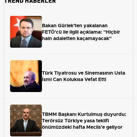
Bakan Gürlek'ten yakalanan
FETÖ'cü ile ilgili açıklama: "Hiçbir
hain adaletten kaçamayacak"
Türk Tiyatrosu ve Sinemasının Usta
İsmi Can Kolukısa Vefat Etti
TBMM Başkanı Kurtulmuş duyurdu:
Terörsüz Türkiye yasa teklifi
önümüzdeki hafta Meclis'e geliyor