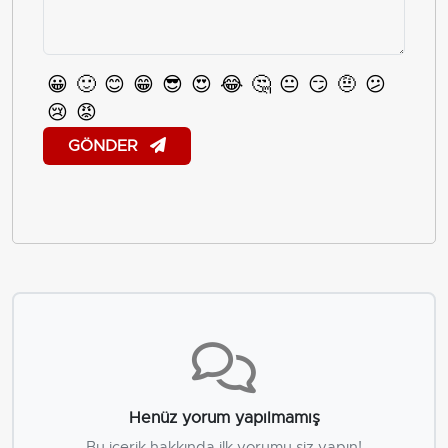
😀
🙂
😊
😁
😎
😍
😂
🤔
😐
😏
🤨
😕
😢
😡
GÖNDER
Henüz yorum yapılmamış
Bu içerik hakkında ilk yorumu siz yapın!