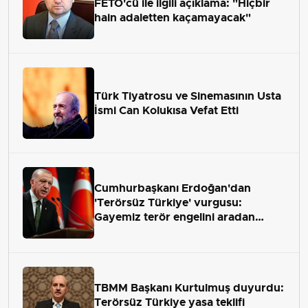
FETÖ'cü ile ilgili açıklama: "Hiçbir
hain adaletten kaçamayacak"
Türk Tiyatrosu ve Sinemasının Usta
İsmi Can Kolukısa Vefat Etti
Cumhurbaşkanı Erdoğan'dan
'Terörsüz Türkiye' vurgusu:
Gayemiz terör engelini aradan
çekip almaktır
TBMM Başkanı Kurtulmuş duyurdu:
Terörsüz Türkiye yasa teklifi