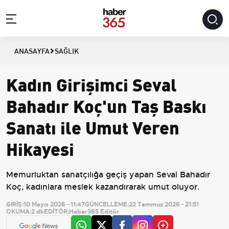
ANASAYFA
SAĞLIK
Kadın Girişimci Seval
Bahadır Koç'un Taş Baskı
Sanatı ile Umut Veren
Hikayesi
Memurluktan sanatçılığa geçiş yapan Seval Bahadır
Koç, kadınlara meslek kazandırarak umut oluyor.
GİRİŞ:
10 Mayıs 2026 - 11:47
GÜNCELLEME:
22 Temmuz 2026 - 21:51
OKUMA:
2 dk
EDİTÖR:
Haber365 Editör