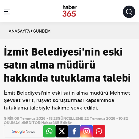
ANASAYFA
GÜNDEM
İzmit Belediyesi'nin eski
satın alma müdürü
hakkında tutuklama talebi
İzmit Belediyesi'nin eski satın alma müdürü Mehmet
Şevket Verit, rüşvet soruşturması kapsamında
tutuklama talebiyle hakime sevk edildi.
GİRİŞ:
08 Temmuz 2026 - 18:28
GÜNCELLEME:
22 Temmuz 2026 - 10:32
OKUMA:
1 dk
EDİTÖR:
Haber365 Editör