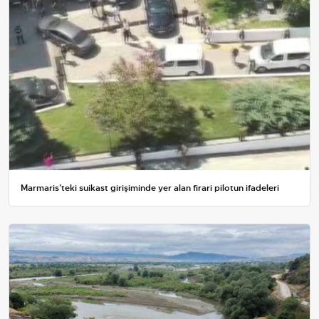
Marmaris’teki suikast girişiminde yer alan firari pilotun ifadeleri