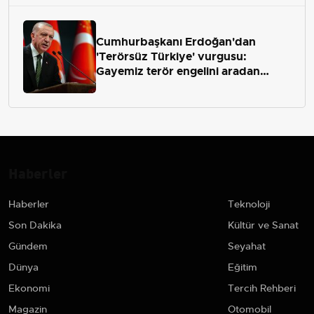
Cumhurbaşkanı Erdoğan'dan
'Terörsüz Türkiye' vurgusu:
Gayemiz terör engelini aradan
çekip almaktır
Haberler
Haberler
Teknoloji
Son Dakika
Kültür ve Sanat
Gündem
Seyahat
Dünya
Eğitim
Ekonomi
Tercih Rehberi
Magazin
Otomobil