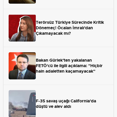
Terörsüz Türkiye Sürecinde Kritik
Dönemeç! Öcalan İmralı'dan
Çıkamayacak mı?
Bakan Gürlek'ten yakalanan
FETÖ'cü ile ilgili açıklama: "Hiçbir
hain adaletten kaçamayacak"
F-35 savaş uçağı California'da
düştü ve alev aldı