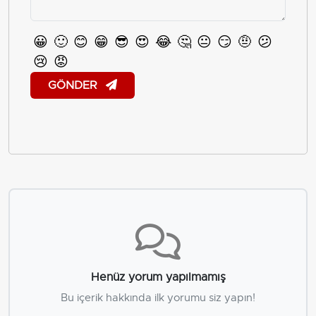
😀
🙂
😊
😁
😎
😍
😂
🤔
😐
😏
🤨
😕
😢
😡
GÖNDER
Henüz yorum yapılmamış
Bu içerik hakkında ilk yorumu siz yapın!