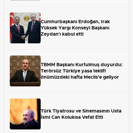
Cumhurbaşkanı Erdoğan, Irak
Yüksek Yargı Konseyi Başkanı
Zeydan'ı kabul etti
TBMM Başkanı Kurtulmuş duyurdu:
Terörsüz Türkiye yasa teklifi
önümüzdeki hafta Meclis'e geliyor
Türk Tiyatrosu ve Sinemasının Usta
İsmi Can Kolukısa Vefat Etti