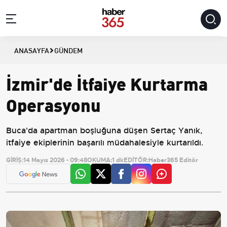
ANASAYFA
GÜNDEM
İzmir'de İtfaiye Kurtarma
Operasyonu
Buca'da apartman boşluğuna düşen Sertaç Yanık,
itfaiye ekiplerinin başarılı müdahalesiyle kurtarıldı.
GİRİŞ:
14 Mayıs 2026 - 09:48
OKUMA:
1 dk
EDİTÖR:
Haber365 Editör