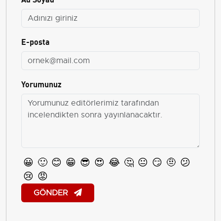
E-posta
Yorumunuz
😀
🙂
😊
😁
😎
😍
😂
🤔
😐
😏
🤨
😕
😢
😡
GÖNDER