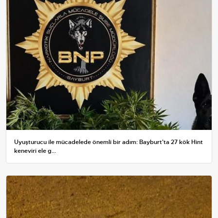
Uyuşturucu ile mücadelede önemli bir adım: Bayburt'ta 27 kök Hint
keneviri ele g...