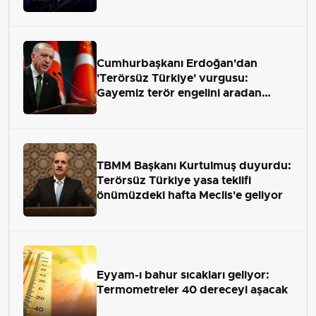
Cumhurbaşkanı Erdoğan'dan
'Terörsüz Türkiye' vurgusu:
Gayemiz terör engelini aradan
çekip almaktır
TBMM Başkanı Kurtulmuş duyurdu:
Terörsüz Türkiye yasa teklifi
önümüzdeki hafta Meclis'e geliyor
Eyyam-ı bahur sıcakları geliyor:
Termometreler 40 dereceyi aşacak