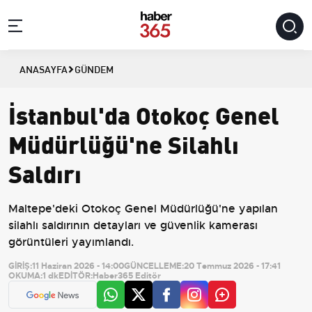
ANASAYFA
GÜNDEM
İstanbul'da Otokoç Genel
Müdürlüğü'ne Silahlı
Saldırı
Maltepe'deki Otokoç Genel Müdürlüğü'ne yapılan
silahlı saldırının detayları ve güvenlik kamerası
görüntüleri yayımlandı.
GİRİŞ:
11 Haziran 2026 - 14:00
GÜNCELLEME:
20 Temmuz 2026 - 17:41
OKUMA:
1 dk
EDİTÖR:
Haber365 Editör