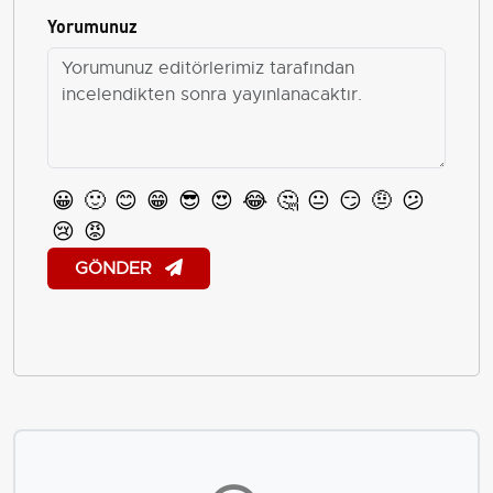
Yorumunuz
😀
🙂
😊
😁
😎
😍
😂
🤔
😐
😏
🤨
😕
😢
😡
GÖNDER