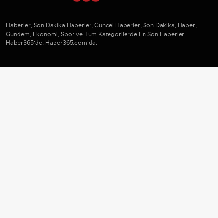
Haberler, Son Dakika Haberler, Güncel Haberler, Son Dakika, Haber,
Gündem, Ekonomi, Spor ve Tüm Kategorilerde En Son Haberler
Haber365'de, Haber365.com'da.