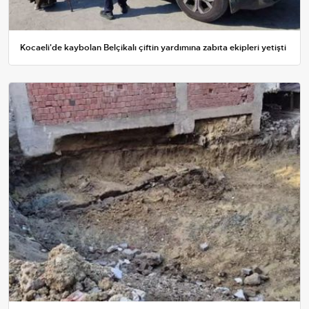
Kocaeli'de kaybolan Belçikalı çiftin yardımına zabıta ekipleri yetişti