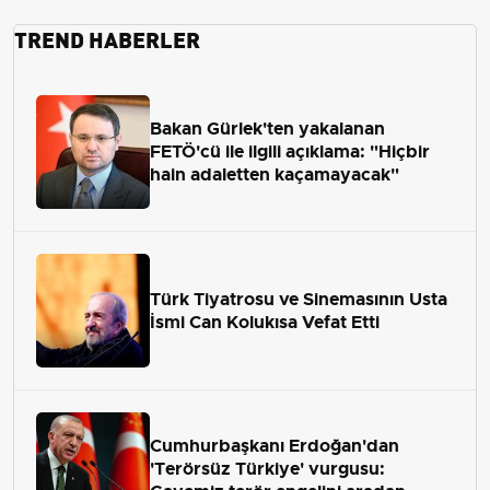
TREND HABERLER
Bakan Gürlek'ten yakalanan
FETÖ'cü ile ilgili açıklama: "Hiçbir
hain adaletten kaçamayacak"
Türk Tiyatrosu ve Sinemasının Usta
İsmi Can Kolukısa Vefat Etti
Cumhurbaşkanı Erdoğan'dan
'Terörsüz Türkiye' vurgusu: