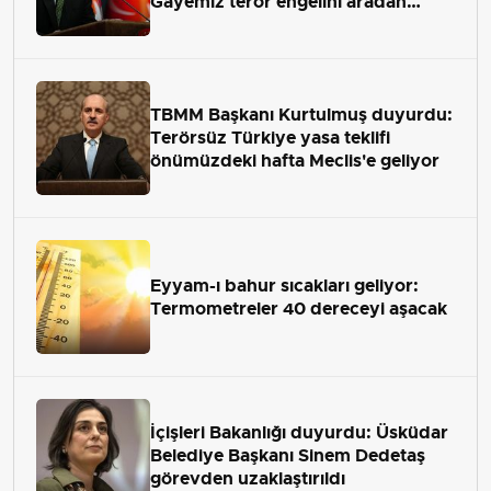
Gayemiz terör engelini aradan
çekip almaktır
TBMM Başkanı Kurtulmuş duyurdu:
Terörsüz Türkiye yasa teklifi
önümüzdeki hafta Meclis'e geliyor
Eyyam-ı bahur sıcakları geliyor:
Termometreler 40 dereceyi aşacak
İçişleri Bakanlığı duyurdu: Üsküdar
Belediye Başkanı Sinem Dedetaş
görevden uzaklaştırıldı