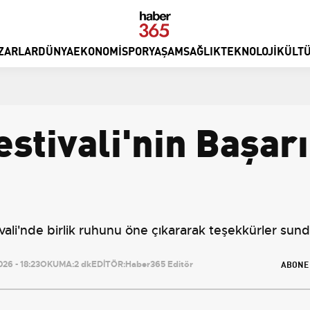
ZARLAR
DÜNYA
EKONOMI
SPOR
YAŞAM
SAĞLIK
TEKNOLOJI
KÜLTÜ
estivali'nin Başarı
ali'nde birlik ruhunu öne çıkararak teşekkürler sund
ABONE
26 - 18:23
OKUMA:
2 dk
EDİTÖR:
Haber365 Editör