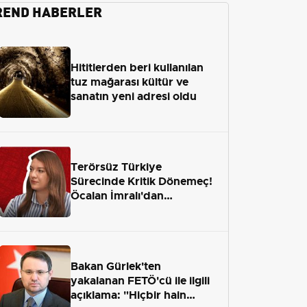
REND HABERLER
Hititlerden beri kullanılan
tuz mağarası kültür ve
sanatın yeni adresi oldu
Terörsüz Türkiye
Sürecinde Kritik Dönemeç!
Öcalan İmralı'dan
Çıkamayacak mı?
Bakan Gürlek'ten
yakalanan FETÖ'cü ile ilgili
açıklama: "Hiçbir hain