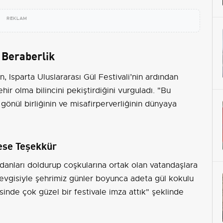
REKLAM
e Beraberlik
 Isparta Uluslararası Gül Festivali’nin ardından
hir olma bilincini pekiştirdiğini vurguladı. "Bu
n gönül birliğinin ve misafirperverliğinin dünyaya
ese Teşekkür
nları doldurup coşkularına ortak olan vatandaşlara
e sevgisiyle şehrimiz günler boyunca adeta gül kokulu
isinde çok güzel bir festivale imza attık" şeklinde