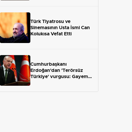
geliyor
Türk Tiyatrosu ve
Sinemasının Usta İsmi Can
Kolukısa Vefat Etti
Cumhurbaşkanı
Erdoğan'dan 'Terörsüz
Türkiye' vurgusu: Gayemiz
terör engelini aradan çekip
almaktır