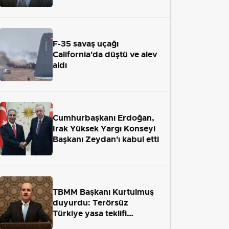
adaletten kaçamayacak"
F-35 savaş uçağı
California'da düştü ve alev
aldı
Cumhurbaşkanı Erdoğan,
Irak Yüksek Yargı Konseyi
Başkanı Zeydan'ı kabul etti
TBMM Başkanı Kurtulmuş
duyurdu: Terörsüz
Türkiye yasa teklifi
önümüzdeki hafta Meclis'e