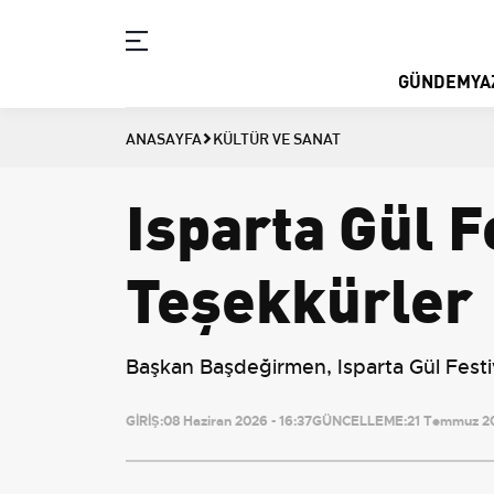
GÜNDEM
YA
ANASAYFA
KÜLTÜR VE SANAT
Isparta Gül F
Teşekkürler
Başkan Başdeğirmen, Isparta Gül Festiv
GİRİŞ:
08 Haziran 2026 - 16:37
GÜNCELLEME:
21 Temmuz 20