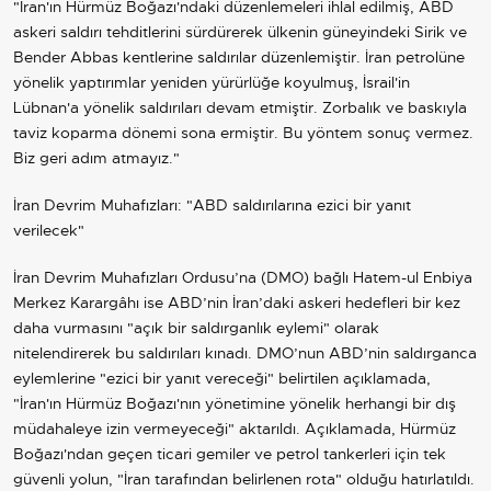
"İran'ın Hürmüz Boğazı'ndaki düzenlemeleri ihlal edilmiş, ABD
askeri saldırı tehditlerini sürdürerek ülkenin güneyindeki Sirik ve
Bender Abbas kentlerine saldırılar düzenlemiştir. İran petrolüne
yönelik yaptırımlar yeniden yürürlüğe koyulmuş, İsrail'in
Lübnan'a yönelik saldırıları devam etmiştir. Zorbalık ve baskıyla
taviz koparma dönemi sona ermiştir. Bu yöntem sonuç vermez.
Biz geri adım atmayız."
İran Devrim Muhafızları: "ABD saldırılarına ezici bir yanıt
verilecek"
İran Devrim Muhafızları Ordusu’na (DMO) bağlı Hatem-ul Enbiya
Merkez Karargâhı ise ABD’nin İran’daki askeri hedefleri bir kez
daha vurmasını "açık bir saldırganlık eylemi" olarak
nitelendirerek bu saldırıları kınadı. DMO’nun ABD’nin saldırganca
eylemlerine "ezici bir yanıt vereceği" belirtilen açıklamada,
"İran'ın Hürmüz Boğazı'nın yönetimine yönelik herhangi bir dış
müdahaleye izin vermeyeceği" aktarıldı. Açıklamada, Hürmüz
Boğazı'ndan geçen ticari gemiler ve petrol tankerleri için tek
güvenli yolun, "İran tarafından belirlenen rota" olduğu hatırlatıldı.