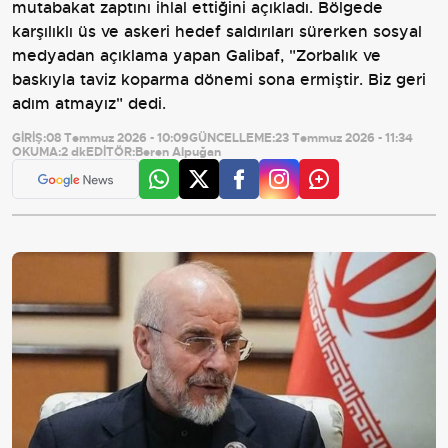
mutabakat zaptını ihlal ettiğini açıkladı. Bölgede
karşılıklı üs ve askeri hedef saldırıları sürerken sosyal
medyadan açıklama yapan Galibaf, "Zorbalık ve
baskıyla taviz koparma dönemi sona ermiştir. Biz geri
adım atmayız" dedi.
GİRİŞ:
08 Temmuz 2026 - 10:09
GÜNCELLEME:
23 Temmuz 2026 - 11:34
OKUMA:
2 dk
EDİTÖR:
Beren Alpuğan