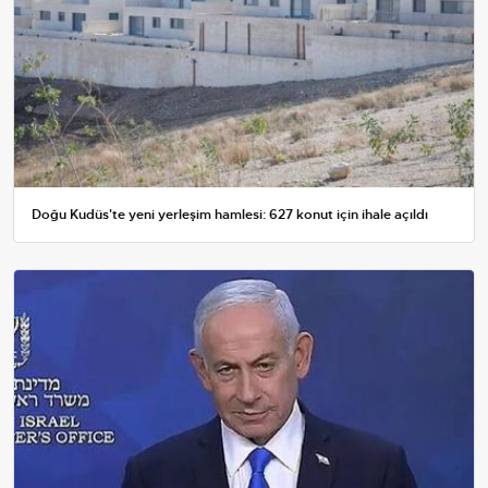
Doğu Kudüs'te yeni yerleşim hamlesi: 627 konut için ihale açıldı