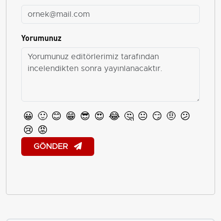
Yorumunuz
😀
🙂
😊
😁
😎
😍
😂
🤔
😐
😏
🤨
😕
😢
😡
GÖNDER