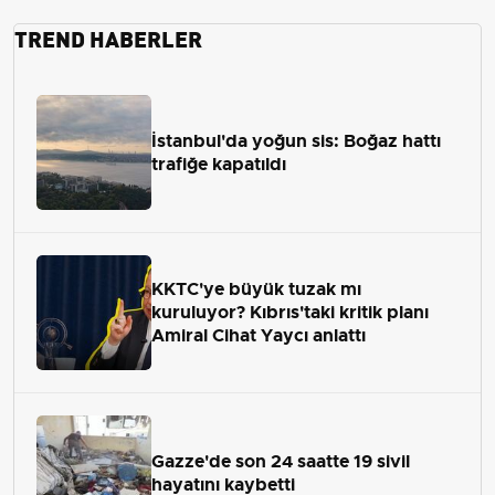
TREND HABERLER
İstanbul'da yoğun sis: Boğaz hattı
trafiğe kapatıldı
KKTC'ye büyük tuzak mı
kuruluyor? Kıbrıs'taki kritik planı
Amiral Cihat Yaycı anlattı
Gazze'de son 24 saatte 19 sivil
hayatını kaybetti