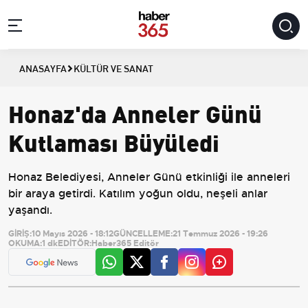
ANASAYFA
KÜLTÜR VE SANAT
Honaz'da Anneler Günü
Kutlaması Büyüledi
Honaz Belediyesi, Anneler Günü etkinliği ile anneleri
bir araya getirdi. Katılım yoğun oldu, neşeli anlar
yaşandı.
GİRİŞ:
10 Mayıs 2026 - 18:12
GÜNCELLEME:
21 Temmuz 2026 - 19:26
OKUMA:
1 dk
EDİTÖR:
Haber365 Editör