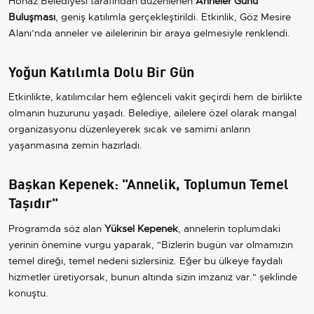
Honaz Belediyesi tarafından düzenlenen
Anneler Günü
Buluşması
, geniş katılımla gerçekleştirildi. Etkinlik, Göz Mesire
Alanı’nda anneler ve ailelerinin bir araya gelmesiyle renklendi.
Yoğun Katılımla Dolu Bir Gün
Etkinlikte, katılımcılar hem eğlenceli vakit geçirdi hem de birlikte
olmanın huzurunu yaşadı. Belediye, ailelere özel olarak mangal
organizasyonu düzenleyerek sıcak ve samimi anların
yaşanmasına zemin hazırladı.
Başkan Kepenek: "Annelik, Toplumun Temel
Taşıdır"
Programda söz alan
Yüksel Kepenek
, annelerin toplumdaki
yerinin önemine vurgu yaparak, "Bizlerin bugün var olmamızın
temel direği, temel nedeni sizlersiniz. Eğer bu ülkeye faydalı
hizmetler üretiyorsak, bunun altında sizin imzanız var." şeklinde
konuştu.