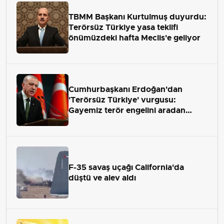
TBMM Başkanı Kurtulmuş duyurdu:
Terörsüz Türkiye yasa teklifi
önümüzdeki hafta Meclis'e geliyor
Cumhurbaşkanı Erdoğan'dan
'Terörsüz Türkiye' vurgusu:
Gayemiz terör engelini aradan
çekip almaktır
F-35 savaş uçağı California'da
düştü ve alev aldı