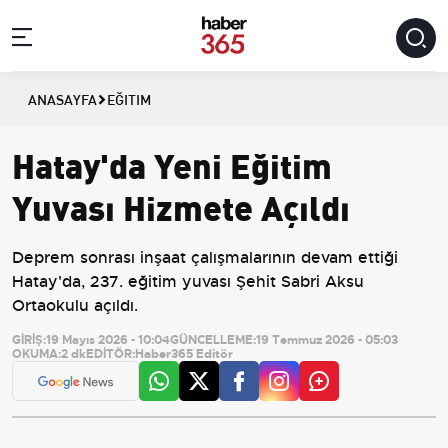
ANASAYFA
EĞITIM
Hatay'da Yeni Eğitim
Yuvası Hizmete Açıldı
Deprem sonrası inşaat çalışmalarının devam ettiği
Hatay'da, 237. eğitim yuvası Şehit Sabri Aksu
Ortaokulu açıldı.
GİRİŞ:
19 Mayıs 2026 - 10:04
GÜNCELLEME:
19 Temmuz 2026 - 05:03
OKUMA:
2 dk
EDİTÖR:
Haber365 Editör