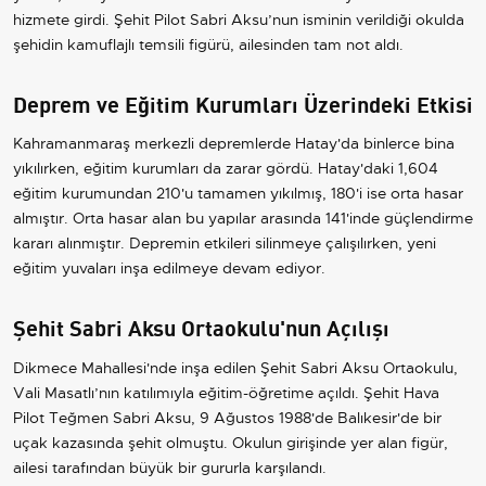
hizmete girdi. Şehit Pilot Sabri Aksu’nun isminin verildiği okulda
şehidin kamuflajlı temsili figürü, ailesinden tam not aldı.
Deprem ve Eğitim Kurumları Üzerindeki Etkisi
Kahramanmaraş merkezli depremlerde Hatay'da binlerce bina
yıkılırken, eğitim kurumları da zarar gördü. Hatay'daki 1,604
eğitim kurumundan 210'u tamamen yıkılmış, 180'i ise orta hasar
almıştır. Orta hasar alan bu yapılar arasında 141'inde güçlendirme
kararı alınmıştır. Depremin etkileri silinmeye çalışılırken, yeni
eğitim yuvaları inşa edilmeye devam ediyor.
Şehit Sabri Aksu Ortaokulu'nun Açılışı
Dikmece Mahallesi'nde inşa edilen Şehit Sabri Aksu Ortaokulu,
Vali Masatlı’nın katılımıyla eğitim-öğretime açıldı. Şehit Hava
Pilot Teğmen Sabri Aksu, 9 Ağustos 1988'de Balıkesir'de bir
uçak kazasında şehit olmuştu. Okulun girişinde yer alan figür,
ailesi tarafından büyük bir gururla karşılandı.