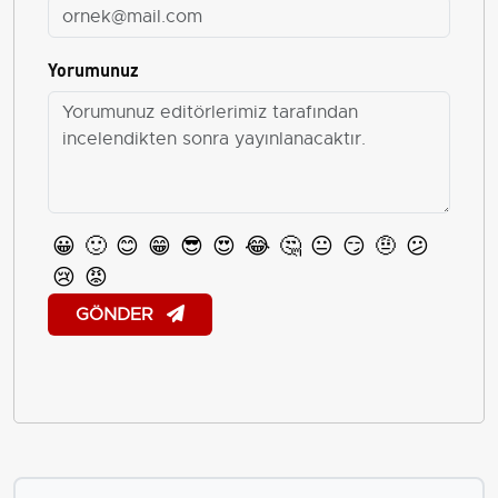
Yorumunuz
😀
🙂
😊
😁
😎
😍
😂
🤔
😐
😏
🤨
😕
😢
😡
GÖNDER