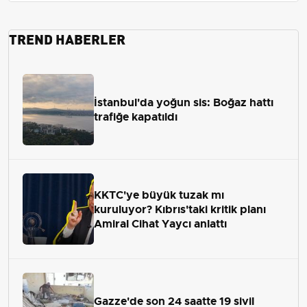
TREND HABERLER
İstanbul'da yoğun sis: Boğaz hattı
trafiğe kapatıldı
KKTC'ye büyük tuzak mı
kuruluyor? Kıbrıs'taki kritik planı
Amiral Cihat Yaycı anlattı
Gazze'de son 24 saatte 19 sivil