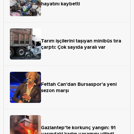
hayatını kaybetti
Tarım işçilerini taşıyan minibüs tıra
çarptı: Çok sayıda yaralı var
Fettah Can'dan Bursaspor'a yeni
sezon marşı
Gaziantep’te korkunç yangın: 91
yaşındaki kadın yaşamını yitirdi