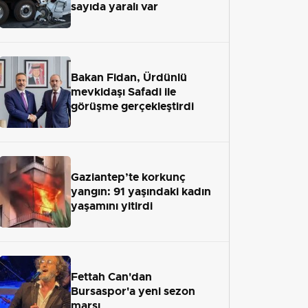
sayıda yaralı var
Bakan Fidan, Ürdünlü
mevkidaşı Safadi ile
görüşme gerçekleştirdi
Gaziantep’te korkunç
yangın: 91 yaşındaki kadın
yaşamını yitirdi
Fettah Can'dan
Bursaspor'a yeni sezon
marşı