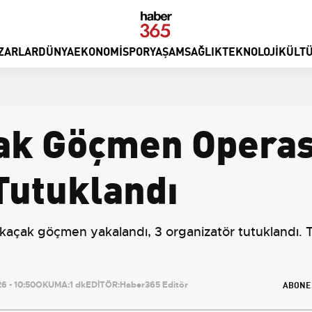
ZARLAR
DÜNYA
EKONOMI
SPOR
YAŞAM
SAĞLIK
TEKNOLOJI
KÜLTÜ
ak Göçmen Operas
Tutuklandı
çak göçmen yakalandı, 3 organizatör tutuklandı. Tr
ABONE
 - 10:50
OKUMA:
1 dk
EDİTÖR:
Haber365 Editör