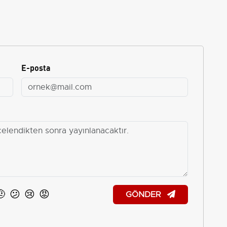
E-posta
🤨
😕
😢
😡
GÖNDER