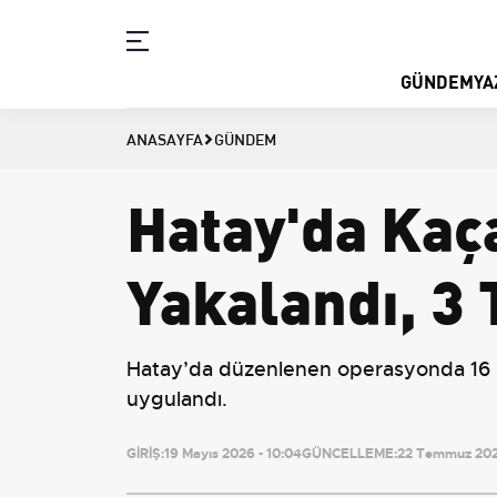
GÜNDEM
YA
ANASAYFA
GÜNDEM
Hatay'da Kaç
Yakalandı, 3 
Hatay’da düzenlenen operasyonda 16 ka
uygulandı.
GİRİŞ:
19 Mayıs 2026 - 10:04
GÜNCELLEME:
22 Temmuz 2026