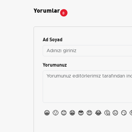
Yorumlar
0
Ad Soyad
Yorumunuz
😀
🙂
😊
😁
😎
😍
😂
🤔
😐
😏