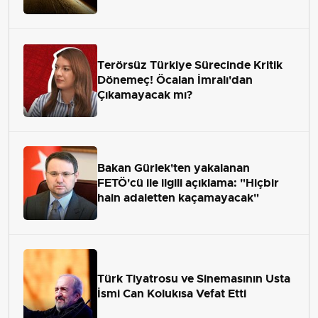
Terörsüz Türkiye Sürecinde Kritik
Dönemeç! Öcalan İmralı'dan
Çıkamayacak mı?
Bakan Gürlek'ten yakalanan
FETÖ'cü ile ilgili açıklama: "Hiçbir
hain adaletten kaçamayacak"
Türk Tiyatrosu ve Sinemasının Usta
İsmi Can Kolukısa Vefat Etti