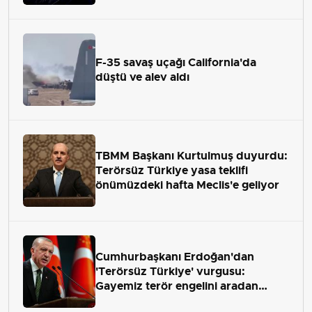
F-35 savaş uçağı California'da
düştü ve alev aldı
TBMM Başkanı Kurtulmuş duyurdu:
Terörsüz Türkiye yasa teklifi
önümüzdeki hafta Meclis'e geliyor
Cumhurbaşkanı Erdoğan'dan
'Terörsüz Türkiye' vurgusu:
Gayemiz terör engelini aradan
çekip almaktır