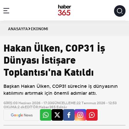
ANASAYFA
EKONOMI
Hakan Ülken, COP31 İş
Dünyası İstişare
Toplantısı'na Katıldı
Başkan Hakan Ülken, COP31 sürecine iş dünyasının
katılımını artırmak için önemli adımlar attı.
GİRİŞ:
03 Haziran 2026 - 17:33
GÜNCELLEME:
22 Temmuz 2026 - 12:53
OKUMA:
2 dk
EDİTÖR:
Haber365 Editör