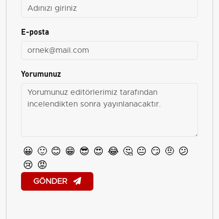
E-posta
Yorumunuz
😀
🙂
😊
😁
😎
😍
😂
🤔
😐
😏
🤨
😕
😢
😡
GÖNDER