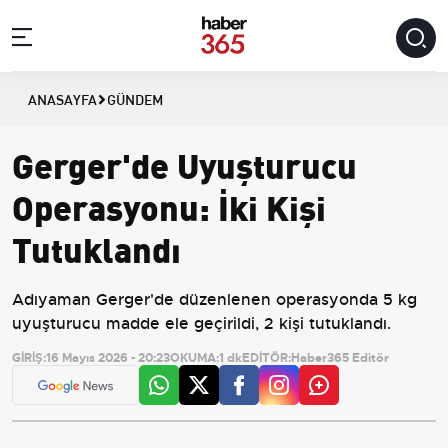
ANASAYFA
GÜNDEM
Gerger'de Uyuşturucu
Operasyonu: İki Kişi
Tutuklandı
Adıyaman Gerger'de düzenlenen operasyonda 5 kg
uyuşturucu madde ele geçirildi, 2 kişi tutuklandı.
GİRİŞ:
16 Mayıs 2026 - 20:23
OKUMA:
1 dk
EDİTÖR:
Haber365 Editör