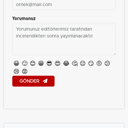
Yorumunuz
😀
🙂
😊
😁
😎
😍
😂
🤔
😐
😏
🤨
😕
😢
😡
GÖNDER