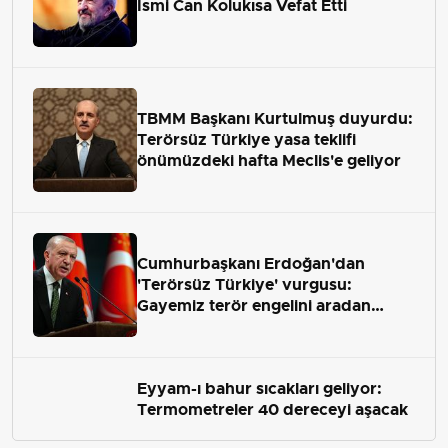
İsmi Can Kolukısa Vefat Etti
TBMM Başkanı Kurtulmuş duyurdu:
Terörsüz Türkiye yasa teklifi
önümüzdeki hafta Meclis'e geliyor
Cumhurbaşkanı Erdoğan'dan
'Terörsüz Türkiye' vurgusu:
Gayemiz terör engelini aradan
çekip almaktır
Eyyam-ı bahur sıcakları geliyor:
Termometreler 40 dereceyi aşacak