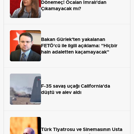
Dönemeç! Öcalan İmralı'dan
Çıkamayacak mı?
Bakan Gürlek'ten yakalanan
FETÖ'cü ile ilgili açıklama: "Hiçbir
hain adaletten kaçamayacak"
F-35 savaş uçağı California'da
düştü ve alev aldı
Türk Tiyatrosu ve Sinemasının Usta