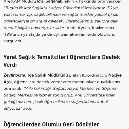
ArelKAM Müdürü
İclal Sağanak
, etkinlik hakkında bilgi verirken,
"Bugün ilk kez Sağlıkta Kariyer Günleri'ni düzenliyoruz. 50'ye
yakın firma, tıp, sağlık bilimleri ve sağlık meslek yüksekokulu
öğrencileriyle bir araya gelecek. Öğrencilerimiz, sektöre dair
önemli bilgiler edinmiş olacaklar"
dedi. Ayrıca, katılımcıların
%99'unun ya stajda ya da uygulamalı eğitimlerde olduğunu
vurguladı.
Yerel Sağlık Temsilcileri Öğrencilere Destek
Verdi
Zeytinburnu İlçe Sağlık Müdürlüğü
Eğitim Koordinatörü
Naciye
Aşık
, öğrencilere destek vermekten memnuniyet duyduklarını
belirterek,
"Aile hekimliği, Sağlıklı Hayat Merkezi ve Göçmen
Sağlığı Merkeziyle hizmet sunuyoruz. Arel Üniversitesi'nden
geldiğimiz hemşirelik öğrencilerinin stajyerliklerini kabul
ediyoruz"
dedi.
Öğrencilerden Olumlu Geri Dönüşler