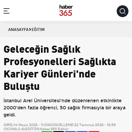
ANASAYFA
EĞITIM
Geleceğin Sağlık
Profesyonelleri Sağlıkta
Kariyer Günleri'nde
Buluştu
İstanbul Arel Üniversitesi'nde düzenlenen etkinlikte
2000'den fazla öğrenci, 50 sağlık firmasıyla bir araya
geldi.
GİRİŞ:
14 Mayıs 2026 - 11:03
GÜNCELLEME:
22 Temmuz 2026 - 16:59
OKUMA:
2 dk
EDİTÖR:
Haber365 Editör