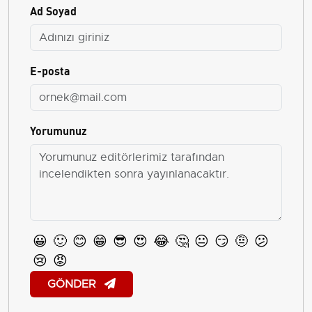
Ad Soyad
E-posta
Yorumunuz
😀
🙂
😊
😁
😎
😍
😂
🤔
😐
😏
🤨
😕
😢
😡
GÖNDER