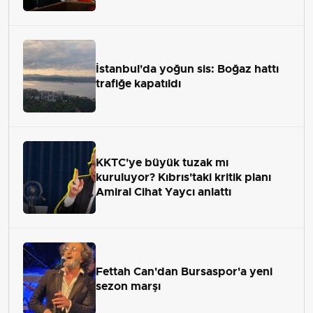
çekip almaktır
İstanbul'da yoğun sis: Boğaz hattı
trafiğe kapatıldı
KKTC'ye büyük tuzak mı
kuruluyor? Kıbrıs'taki kritik planı
Amiral Cihat Yaycı anlattı
Fettah Can'dan Bursaspor'a yeni
sezon marşı