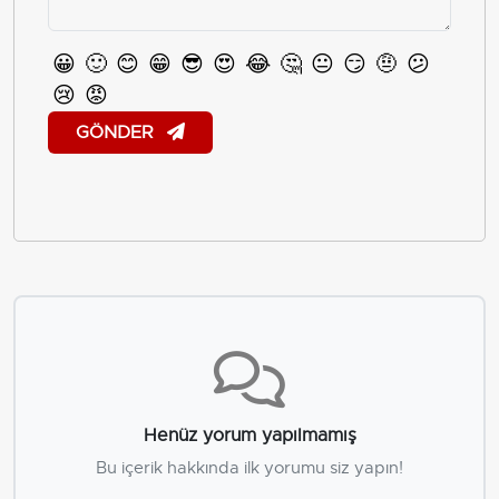
😀
🙂
😊
😁
😎
😍
😂
🤔
😐
😏
🤨
😕
😢
😡
GÖNDER
Henüz yorum yapılmamış
Bu içerik hakkında ilk yorumu siz yapın!