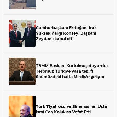
Cumhurbaşkanı Erdoğan, Irak
Yüksek Yargı Konseyi Başkanı
Zeydan'ı kabul etti
TBMM Başkanı Kurtulmuş duyurdu:
Terörsüz Türkiye yasa teklifi
önümüzdeki hafta Meclis'e geliyor
Türk Tiyatrosu ve Sinemasının Usta
İsmi Can Kolukısa Vefat Etti