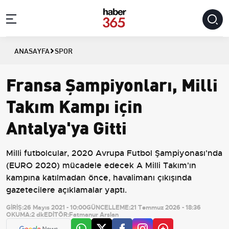
ANASAYFA
SPOR
Fransa Şampiyonları, Milli
Takım Kampı için
Antalya'ya Gitti
Milli futbolcular, 2020 Avrupa Futbol Şampiyonası'nda
(EURO 2020) mücadele edecek A Milli Takım'ın
kampına katılmadan önce, havalimanı çıkışında
gazetecilere açıklamalar yaptı.
GİRİŞ:
26 Mayıs 2021 - 10:00
GÜNCELLEME:
21 Temmuz 2026 - 18:36
OKUMA:
2 dk
EDİTÖR:
Fatmanur Arslan