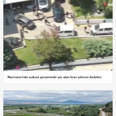
Marmaris’teki suikast girişiminde yer alan firari pilotun ifadeleri