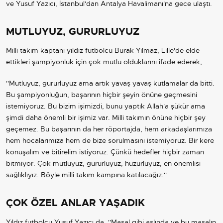
ve Yusuf Yazıcı, İstanbul'dan Antalya Havalimanı'na gece ulaştı.
MUTLUYUZ, GURURLUYUZ
Milli takım kaptanı yıldız futbolcu Burak Yılmaz, Lille'de elde
ettikleri şampiyonluk için çok mutlu olduklarını ifade ederek,
''Mutluyuz, gururluyuz ama artık yavaş yavaş kutlamalar da bitti.
Bu şampiyonluğun, başarının hiçbir şeyin önüne geçmesini
istemiyoruz. Bu bizim işimizdi, bunu yaptık Allah'a şükür ama
şimdi daha önemli bir işimiz var. Milli takımın önüne hiçbir şey
geçemez. Bu başarının da her röportajda, hem arkadaşlarımıza
hem hocalarımıza hem de bize sorulmasını istemiyoruz. Bir kere
konuşalım ve bitirelim istiyoruz. Çünkü hedefler hiçbir zaman
bitmiyor. Çok mutluyuz, gururluyuz, huzurluyuz, en önemlisi
sağlıklıyız. Böyle milli takım kampına katılacağız.''
ÇOK ÖZEL ANLAR YAŞADIK
Yıldız futbolcu Yusuf Yazıcı da, ''Masal gibi aslında ve bu masalın