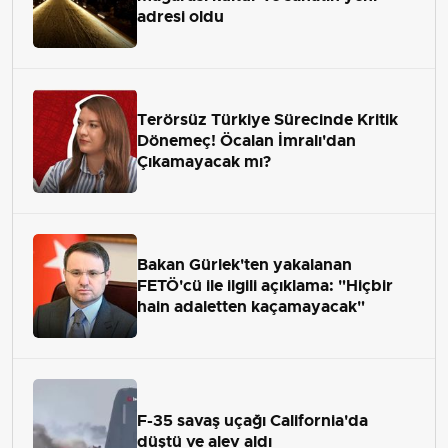
adresi oldu
Terörsüz Türkiye Sürecinde Kritik
Dönemeç! Öcalan İmralı'dan
Çıkamayacak mı?
Bakan Gürlek'ten yakalanan
FETÖ'cü ile ilgili açıklama: "Hiçbir
hain adaletten kaçamayacak"
F-35 savaş uçağı California'da
düştü ve alev aldı