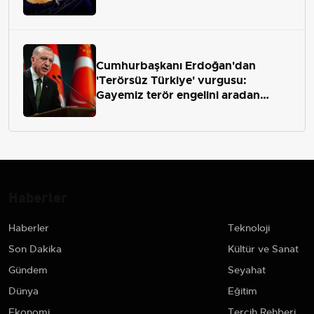
Cumhurbaşkanı Erdoğan'dan
'Terörsüz Türkiye' vurgusu:
Gayemiz terör engelini aradan
çekip almaktır
Haberler
Haberler
Teknoloji
Son Dakika
Kültür ve Sanat
Gündem
Seyahat
Dünya
Eğitim
Ekonomi
Tercih Rehberi