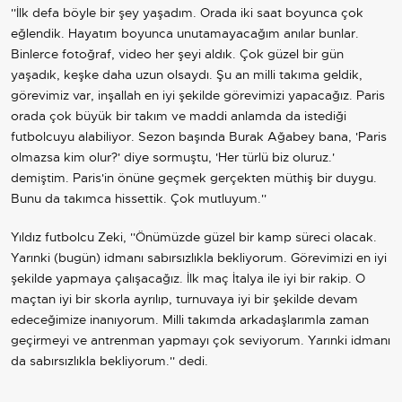
''İlk defa böyle bir şey yaşadım. Orada iki saat boyunca çok
eğlendik. Hayatım boyunca unutamayacağım anılar bunlar.
Binlerce fotoğraf, video her şeyi aldık. Çok güzel bir gün
yaşadık, keşke daha uzun olsaydı. Şu an milli takıma geldik,
görevimiz var, inşallah en iyi şekilde görevimizi yapacağız. Paris
orada çok büyük bir takım ve maddi anlamda da istediği
futbolcuyu alabiliyor. Sezon başında Burak Ağabey bana, 'Paris
olmazsa kim olur?' diye sormuştu, 'Her türlü biz oluruz.'
demiştim. Paris'in önüne geçmek gerçekten müthiş bir duygu.
Bunu da takımca hissettik. Çok mutluyum.''
Yıldız futbolcu Zeki, ''Önümüzde güzel bir kamp süreci olacak.
Yarınki (bugün) idmanı sabırsızlıkla bekliyorum. Görevimizi en iyi
şekilde yapmaya çalışacağız. İlk maç İtalya ile iyi bir rakip. O
maçtan iyi bir skorla ayrılıp, turnuvaya iyi bir şekilde devam
edeceğimize inanıyorum. Milli takımda arkadaşlarımla zaman
geçirmeyi ve antrenman yapmayı çok seviyorum. Yarınki idmanı
da sabırsızlıkla bekliyorum.'' dedi.