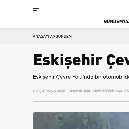
GÜNDEM
YA
ANASAYFA
GÜNDEM
Eskişehir Çe
Eskişehir Çevre Yolu'nda bir otomobilde
GİRİŞ:
11 Mayıs 2026 - 10:05
OKUMA:
1 dk
EDİTÖR:
Haber365 