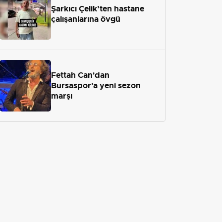
Şarkıcı Çelik’ten hastane
çalışanlarına övgü
Fettah Can'dan
Bursaspor'a yeni sezon
marşı