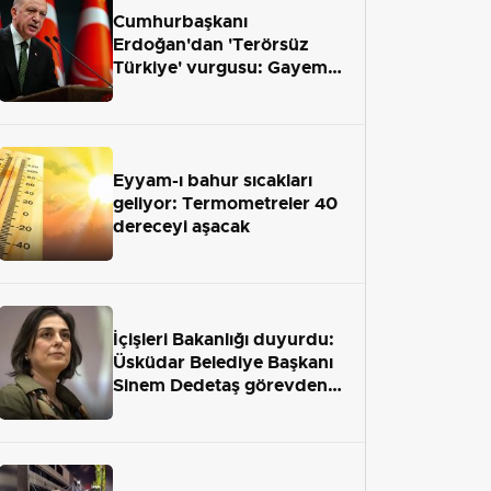
Cumhurbaşkanı
Erdoğan'dan 'Terörsüz
Türkiye' vurgusu: Gayemiz
terör engelini aradan çekip
almaktır
Eyyam-ı bahur sıcakları
geliyor: Termometreler 40
dereceyi aşacak
İçişleri Bakanlığı duyurdu:
Üsküdar Belediye Başkanı
Sinem Dedetaş görevden
uzaklaştırıldı