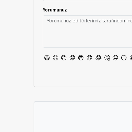
Yorumunuz
😀
🙂
😊
😁
😎
😍
😂
🤔
😐
😏