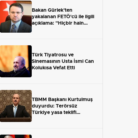
Bakan Gürlek'ten
yakalanan FETÖ'cü ile ilgili
açıklama: "Hiçbir hain
adaletten kaçamayacak"
Türk Tiyatrosu ve
Sinemasının Usta İsmi Can
Kolukısa Vefat Etti
TBMM Başkanı Kurtulmuş
duyurdu: Terörsüz
Türkiye yasa teklifi
önümüzdeki hafta Meclis'e
geliyor