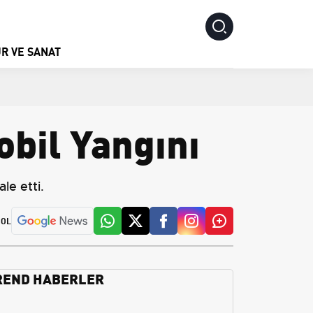
R VE SANAT
bil Yangını
le etti.
 OL
REND HABERLER