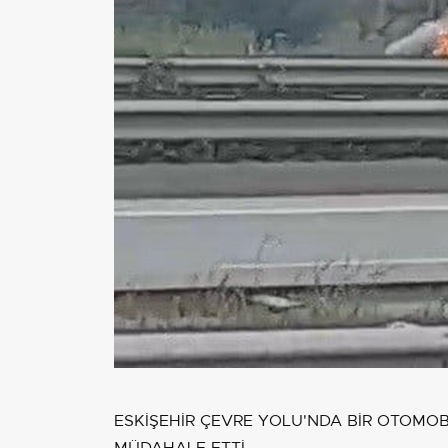
ESKİŞEHİR ÇEVRE YOLU'NDA BİR OTOMOBİ