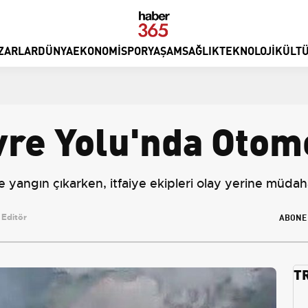
ZARLAR
DÜNYA
EKONOMI
SPOR
YAŞAM
SAĞLIK
TEKNOLOJI
KÜLTÜ
vre Yolu'nda Otomo
 yangın çıkarken, itfaiye ekipleri olay yerine müdaha
ABONE
Editör
T