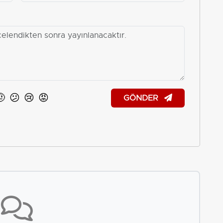
🤨
😕
😢
😡
GÖNDER