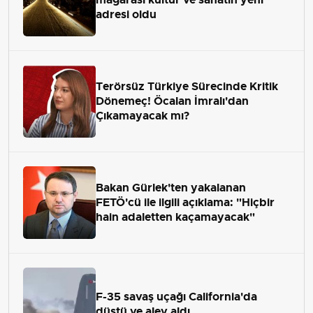
adresi oldu
Terörsüz Türkiye Sürecinde Kritik
Dönemeç! Öcalan İmralı'dan
Çıkamayacak mı?
Bakan Gürlek'ten yakalanan
FETÖ'cü ile ilgili açıklama: "Hiçbir
hain adaletten kaçamayacak"
F-35 savaş uçağı California'da
düştü ve alev aldı