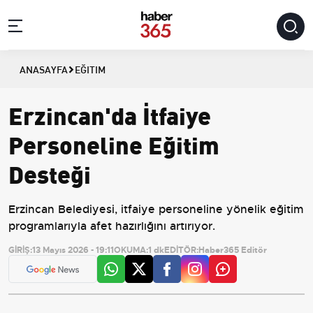
ANASAYFA
EĞITIM
Erzincan'da İtfaiye
Personeline Eğitim
Desteği
Erzincan Belediyesi, itfaiye personeline yönelik eğitim
programlarıyla afet hazırlığını artırıyor.
GİRİŞ:
13 Mayıs 2026 - 19:11
OKUMA:
1 dk
EDİTÖR:
Haber365 Editör