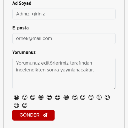
Ad Soyad
E-posta
Yorumunuz
😀
🙂
😊
😁
😎
😍
😂
🤔
😐
😏
🤨
😕
😢
😡
GÖNDER