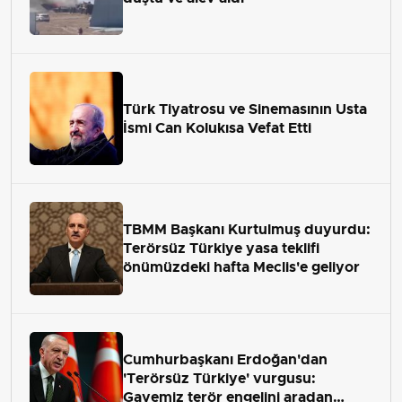
Türk Tiyatrosu ve Sinemasının Usta
İsmi Can Kolukısa Vefat Etti
TBMM Başkanı Kurtulmuş duyurdu:
Terörsüz Türkiye yasa teklifi
önümüzdeki hafta Meclis'e geliyor
Cumhurbaşkanı Erdoğan'dan
'Terörsüz Türkiye' vurgusu:
Gayemiz terör engelini aradan