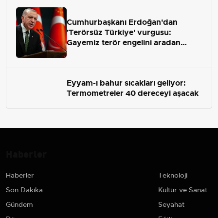
Cumhurbaşkanı Erdoğan'dan
'Terörsüz Türkiye' vurgusu:
Gayemiz terör engelini aradan
çekip almaktır
Eyyam-ı bahur sıcakları geliyor:
Termometreler 40 dereceyi aşacak
Haberler
Haberler
Teknoloji
Son Dakika
Kültür ve Sanat
Gündem
Seyahat