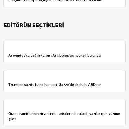
Sungurlu'da toplu açılış ve temel atma töreni düzenlendi
EDİTÖRÜN SEÇTİKLERİ
Aspendos'ta sağlık tanrısı Asklepios'un heykeli bulundu
Trump’ın sözde barış hamlesi: Gazze’de ilk ihale ABD’nin
Giza piramitlerinin zirvesinde turistlerin bıraktığı yazılar gün yüzüne
çıktı