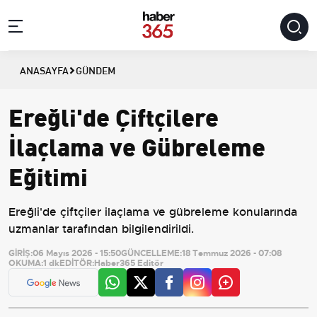
ANASAYFA
GÜNDEM
Ereğli'de Çiftçilere
İlaçlama ve Gübreleme
Eğitimi
Ereğli'de çiftçiler ilaçlama ve gübreleme konularında
uzmanlar tarafından bilgilendirildi.
GİRİŞ:
06 Mayıs 2026 - 15:50
GÜNCELLEME:
18 Temmuz 2026 - 07:08
OKUMA:
1 dk
EDİTÖR:
Haber365 Editör