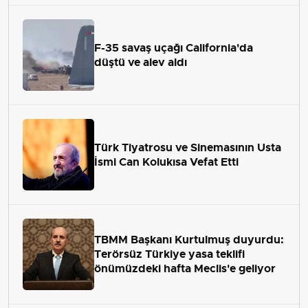
F-35 savaş uçağı California'da
düştü ve alev aldı
Türk Tiyatrosu ve Sinemasının Usta
İsmi Can Kolukısa Vefat Etti
TBMM Başkanı Kurtulmuş duyurdu:
Terörsüz Türkiye yasa teklifi
önümüzdeki hafta Meclis'e geliyor