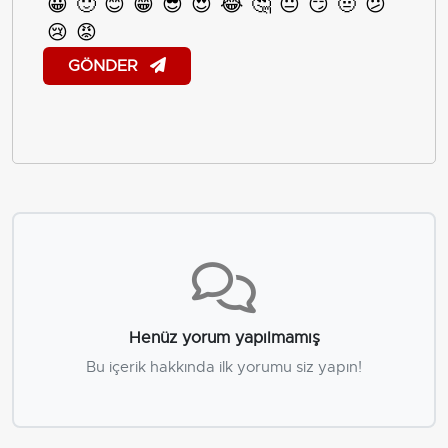
😀
🙂
😊
😁
😎
😍
😂
🤔
😐
😏
🤨
😕
😢
😡
GÖNDER
Henüz yorum yapılmamış
Bu içerik hakkında ilk yorumu siz yapın!