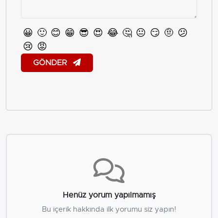
😀
🙂
😊
😁
😎
😍
😂
🤔
😐
😏
🤨
😕
😢
😡
GÖNDER
Henüz yorum yapılmamış
Bu içerik hakkında ilk yorumu siz yapın!