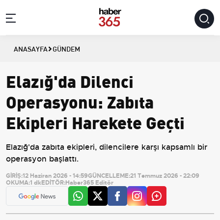
ANASAYFA
GÜNDEM
Elazığ'da Dilenci
Operasyonu: Zabıta
Ekipleri Harekete Geçti
Elazığ'da zabıta ekipleri, dilencilere karşı kapsamlı bir
operasyon başlattı.
GİRİŞ:
12 Haziran 2026 - 14:59
GÜNCELLEME:
21 Temmuz 2026 - 22:09
OKUMA:
1 dk
EDİTÖR:
Haber365 Editör