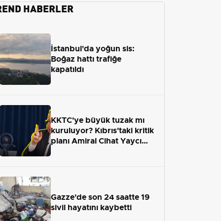
REND HABERLER
İstanbul'da yoğun sis:
Boğaz hattı trafiğe
kapatıldı
KKTC'ye büyük tuzak mı
kuruluyor? Kıbrıs'taki kritik
planı Amiral Cihat Yaycı
anlattı
Gazze'de son 24 saatte 19
sivil hayatını kaybetti