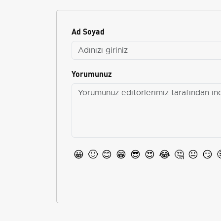
Ad Soyad
Yorumunuz
😀
🙂
😊
😁
😎
😍
😂
🤔
😐
😏