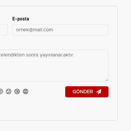
E-posta
🤨
😕
😢
😡
GÖNDER