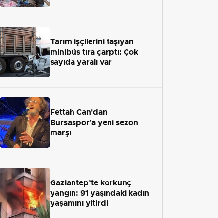
Tarım işçilerini taşıyan
minibüs tıra çarptı: Çok
sayıda yaralı var
Fettah Can'dan
Bursaspor'a yeni sezon
marşı
Gaziantep’te korkunç
yangın: 91 yaşındaki kadın
yaşamını yitirdi