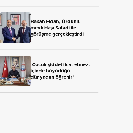
Bakan Fidan, Ürdünlü
mevkidaşı Safadi ile
görüşme gerçekleştirdi
‘Çocuk şiddeti icat etmez,
içinde büyüdüğü
dünyadan öğrenir’