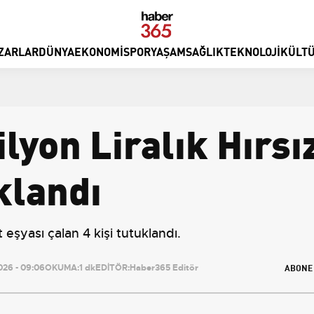
ZARLAR
DÜNYA
EKONOMI
SPOR
YAŞAM
SAĞLIK
TEKNOLOJI
KÜLTÜ
lyon Liralık Hırsız
klandı
 eşyası çalan 4 kişi tutuklandı.
ABONE
26 - 09:06
OKUMA:
1 dk
EDİTÖR:
Haber365 Editör