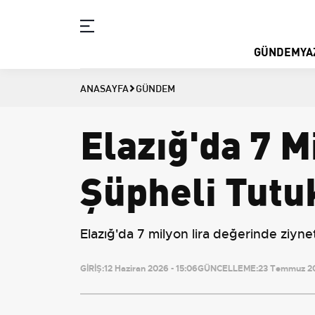
GÜNDEM
YA
ANASAYFA
GÜNDEM
Elazığ'da 7 Mi
Şüpheli Tutu
Elazığ'da 7 milyon lira değerinde ziynet
GİRİŞ:
12 Haziran 2026 - 15:06
GÜNCELLEME:
23 Temmuz 20