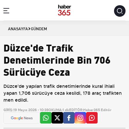
ANASAYFA
GÜNDEM
Düzce'de Trafik
Denetimlerinde Bin 706
Sürücüye Ceza
Düzce'de yapılan trafik denetimlerinde kural ihlali
yapan 1,706 sürücüye ceza kesildi, 178 araç trafikten
men edildi.
GİRİŞ:
19 Mayıs 2026 - 10:38
OKUMA:
1 dk
EDİTÖR:
Haber365 Editör