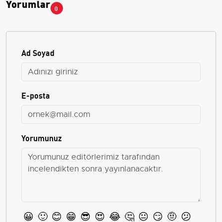
Yorumlar
0
Ad Soyad
E-posta
Yorumunuz
😀
🙂
😊
😁
😎
😍
😂
🤔
😐
😏
🤨
😕