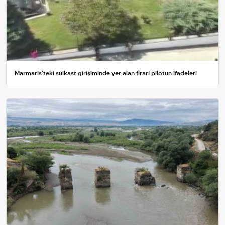
Marmaris’teki suikast girişiminde yer alan firari pilotun ifadeleri