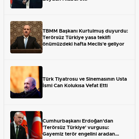
TBMM Başkanı Kurtulmuş duyurdu:
Terörsüz Türkiye yasa teklifi
önümüzdeki hafta Meclis'e geliyor
Türk Tiyatrosu ve Sinemasının Usta
İsmi Can Kolukısa Vefat Etti
Cumhurbaşkanı Erdoğan'dan
'Terörsüz Türkiye' vurgusu:
Gayemiz terör engelini aradan