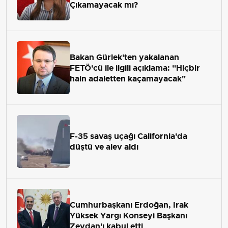
Çıkamayacak mı?
Bakan Gürlek'ten yakalanan
FETÖ'cü ile ilgili açıklama: "Hiçbir
hain adaletten kaçamayacak"
F-35 savaş uçağı California'da
düştü ve alev aldı
Cumhurbaşkanı Erdoğan, Irak
Yüksek Yargı Konseyi Başkanı
Zeydan'ı kabul etti