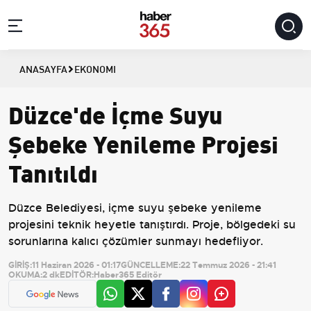
ANASAYFA
EKONOMI
Düzce'de İçme Suyu
Şebeke Yenileme Projesi
Tanıtıldı
Düzce Belediyesi, içme suyu şebeke yenileme
projesini teknik heyetle tanıştırdı. Proje, bölgedeki su
sorunlarına kalıcı çözümler sunmayı hedefliyor.
GİRİŞ:
11 Haziran 2026 - 01:17
GÜNCELLEME:
22 Temmuz 2026 - 21:41
OKUMA:
2 dk
EDİTÖR:
Haber365 Editör