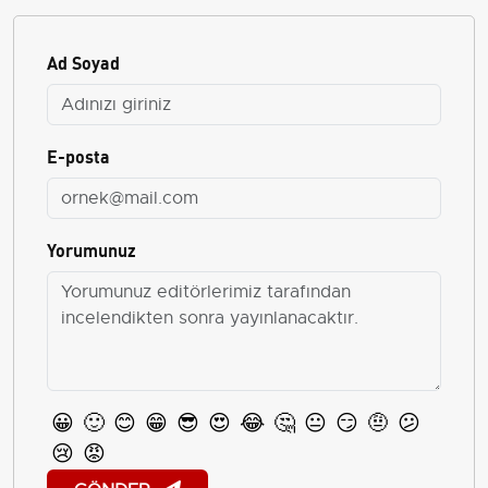
Ad Soyad
E-posta
Yorumunuz
😀
🙂
😊
😁
😎
😍
😂
🤔
😐
😏
🤨
😕
😢
😡