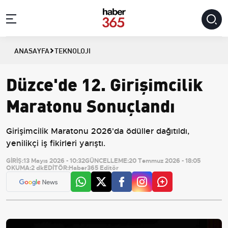
ANASAYFA
TEKNOLOJI
Düzce'de 12. Girişimcilik
Maratonu Sonuçlandı
Girişimcilik Maratonu 2026'da ödüller dağıtıldı,
yenilikçi iş fikirleri yarıştı.
GİRİŞ:
13 Mayıs 2026 - 10:32
GÜNCELLEME:
20 Temmuz 2026 - 18:05
OKUMA:
2 dk
EDİTÖR:
Haber365 Editör