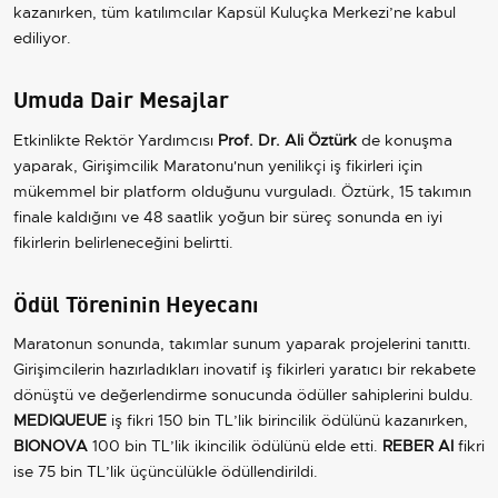
kazanırken, tüm katılımcılar Kapsül Kuluçka Merkezi’ne kabul
ediliyor.
Umuda Dair Mesajlar
Etkinlikte Rektör Yardımcısı
Prof. Dr. Ali Öztürk
de konuşma
yaparak, Girişimcilik Maratonu'nun yenilikçi iş fikirleri için
mükemmel bir platform olduğunu vurguladı. Öztürk, 15 takımın
finale kaldığını ve 48 saatlik yoğun bir süreç sonunda en iyi
fikirlerin belirleneceğini belirtti.
Ödül Töreninin Heyecanı
Maratonun sonunda, takımlar sunum yaparak projelerini tanıttı.
Girişimcilerin hazırladıkları inovatif iş fikirleri yaratıcı bir rekabete
dönüştü ve değerlendirme sonucunda ödüller sahiplerini buldu.
MEDIQUEUE
iş fikri 150 bin TL’lik birincilik ödülünü kazanırken,
BIONOVA
100 bin TL’lik ikincilik ödülünü elde etti.
REBER AI
fikri
ise 75 bin TL’lik üçüncülükle ödüllendirildi.