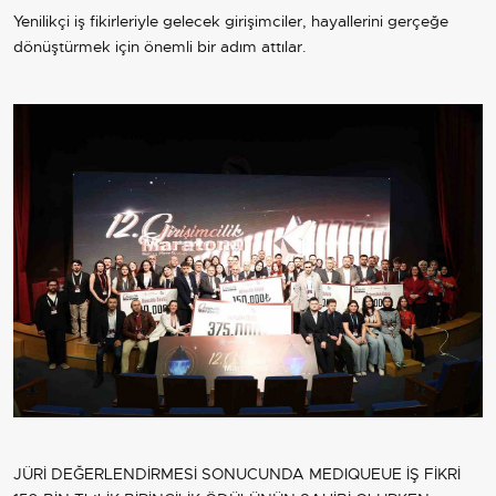
Yenilikçi iş fikirleriyle gelecek girişimciler, hayallerini gerçeğe
dönüştürmek için önemli bir adım attılar.
JÜRİ DEĞERLENDİRMESİ SONUCUNDA MEDIQUEUE İŞ FİKRİ