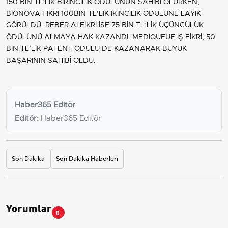
150 BİN TL’LİK BİRİNCİLİK ÖDÜLÜNÜN SAHİBİ OLURKEN,
BIONOVA FİKRİ 100BİN TL’LİK İKİNCİLİK ÖDÜLÜNE LAYIK
GÖRÜLDÜ. REBER AI FİKRİ İSE 75 BİN TL’LİK ÜÇÜNCÜLÜK
ÖDÜLÜNÜ ALMAYA HAK KAZANDI. MEDIQUEUE İŞ FİKRİ, 50
BİN TL’LİK PATENT ÖDÜLÜ DE KAZANARAK BÜYÜK
BAŞARININ SAHİBİ OLDU.
Haber365 Editör
Editör:
Haber365 Editör
Son Dakika
Son Dakika Haberleri
Yorumlar
0