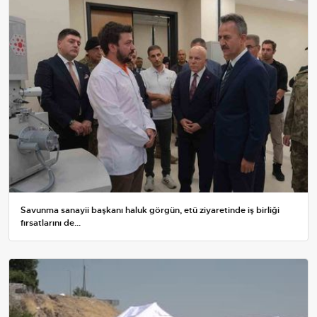
Savunma sanayii başkanı haluk görgün, etü ziyaretinde iş birliği
fırsatlarını de...