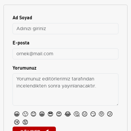
Ad Soyad
E-posta
Yorumunuz
😀
🙂
😊
😁
😎
😍
😂
🤔
😐
😏
🤨
😕
😢
😡