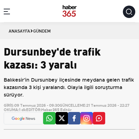
ANASAYFA
GÜNDEM
Dursunbey'de trafik
kazası: 3 yaralı
Balıkesir’in Dursunbey ilçesinde meydana gelen trafik
kazasında 3 kişi yaralandı. Olayla ilgili soruşturma
sürüyor.
GİRİŞ:
09 Temmuz 2026 - 09:30
GÜNCELLEME:
21 Temmuz 2026 - 22:27
OKUMA:
1 dk
EDİTÖR:
Haber365 Editör