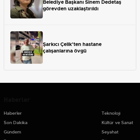
Belediye Başkanı Sinem Dedetaş
görevden uzaklaştırıldı
Şarkıcı Çelik’ten hastane
çalışanlarına övgü
Haberler
Haberler
Teknoloji
Son Dakika
Kültür ve Sanat
Gündem
Seyahat