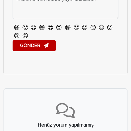
😀
🙂
😊
😁
😎
😍
😂
🤔
😐
😏
🤨
😕
😢
😡
GÖNDER
Henüz yorum yapılmamış