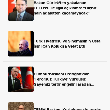
Bakan Gürlek'ten yakalanan
FETÖ'cü ile ilgili açıklama: "Hiçbir
hain adaletten kaçamayacak"
Türk Tiyatrosu ve Sinemasının Usta
İsmi Can Kolukısa Vefat Etti
Cumhurbaşkanı Erdoğan'dan
'Terörsüz Türkiye' vurgusu:
Gayemiz terör engelini aradan
çekip almaktır
TBMM Başkanı Kurtulmuş duyurdu: