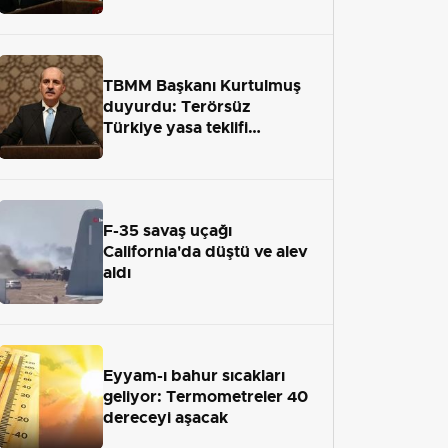
terör engelini aradan çekip
almaktır
TBMM Başkanı Kurtulmuş
duyurdu: Terörsüz
Türkiye yasa teklifi
önümüzdeki hafta Meclis'e
geliyor
F-35 savaş uçağı
California'da düştü ve alev
aldı
Eyyam-ı bahur sıcakları
geliyor: Termometreler 40
dereceyi aşacak