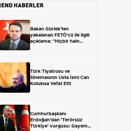
REND HABERLER
Bakan Gürlek'ten
yakalanan FETÖ'cü ile ilgili
açıklama: "Hiçbir hain
adaletten kaçamayacak"
Türk Tiyatrosu ve
Sinemasının Usta İsmi Can
Kolukısa Vefat Etti
Cumhurbaşkanı
Erdoğan'dan 'Terörsüz
Türkiye' vurgusu: Gayemiz