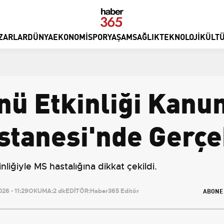
ZARLAR
DÜNYA
EKONOMI
SPOR
YAŞAM
SAĞLIK
TEKNOLOJI
KÜLTÜ
ü Etkinliği Kanun
tanesi'nde Gerçe
liğiyle MS hastalığına dikkat çekildi.
ABONE
26 - 11:29
OKUMA:
2 dk
EDİTÖR:
Haber365 Editör