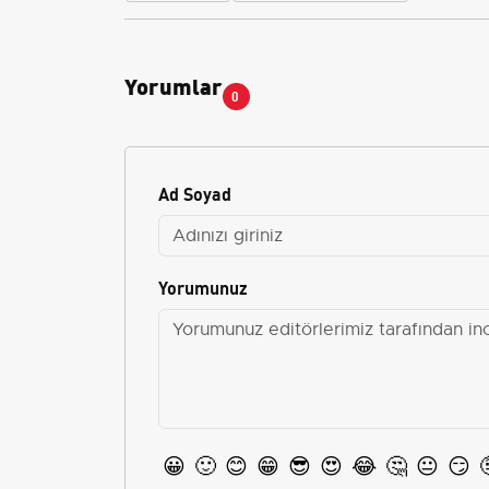
Yorumlar
0
Ad Soyad
Yorumunuz
😀
🙂
😊
😁
😎
😍
😂
🤔
😐
😏