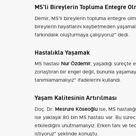
MS’li Bireylerin Topluma Entegre Ol
Demir, MS’li bireylerin topluma entegre olm
bireylerin hayatlarını kaybetmeden yaşamalar
farkındalık oluşturmaya çalışıyoruz" dedi.
Hastalıkla Yaşamak
MS hastası
Nur Özdemir
, yaşadığı süreçte 
zorlaştıran bir engel değil, bununla yaşama
tanımlamamalıyız" ifadelerini kullandı.
Yaşam Kalitesinin Artırılması
Doç. Dr.
Mesrure Köseoğlu
ise, MS hastalığ
ise yaklaşık 80 bin MS hastası var. Bu sürec
etkilediğini unutmamalıyız. Erken tanı ve te
istiyoruz" şeklinde konuştu.