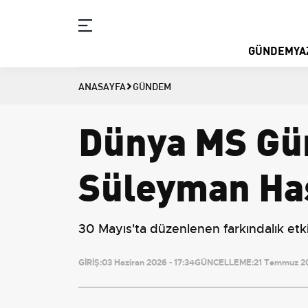
GÜNDEM
YA
ANASAYFA
GÜNDEM
Dünya MS Gün
Süleyman Has
30 Mayıs'ta düzenlenen farkındalık etkin
GİRİŞ:
03 Haziran 2026 - 17:34
GÜNCELLEME:
21 Temmuz 20