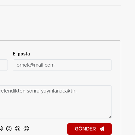
E-posta
🤨
😕
😢
😡
GÖNDER