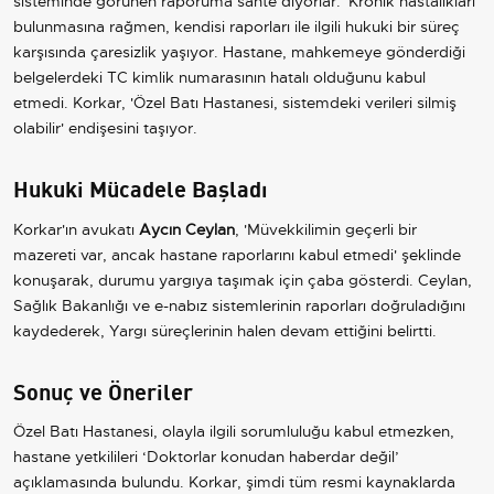
sisteminde görünen raporuma sahte diyorlar.' Kronik hastalıkları
bulunmasına rağmen, kendisi raporları ile ilgili hukuki bir süreç
karşısında çaresizlik yaşıyor. Hastane, mahkemeye gönderdiği
belgelerdeki TC kimlik numarasının hatalı olduğunu kabul
etmedi. Korkar, 'Özel Batı Hastanesi, sistemdeki verileri silmiş
olabilir' endişesini taşıyor.
Hukuki Mücadele Başladı
Korkar'ın avukatı
Aycın Ceylan
, 'Müvekkilimin geçerli bir
mazereti var, ancak hastane raporlarını kabul etmedi' şeklinde
konuşarak, durumu yargıya taşımak için çaba gösterdi. Ceylan,
Sağlık Bakanlığı ve e-nabız sistemlerinin raporları doğruladığını
kaydederek, Yargı süreçlerinin halen devam ettiğini belirtti.
Sonuç ve Öneriler
Özel Batı Hastanesi, olayla ilgili sorumluluğu kabul etmezken,
hastane yetkilileri ‘Doktorlar konudan haberdar değil’
açıklamasında bulundu. Korkar, şimdi tüm resmi kaynaklarda