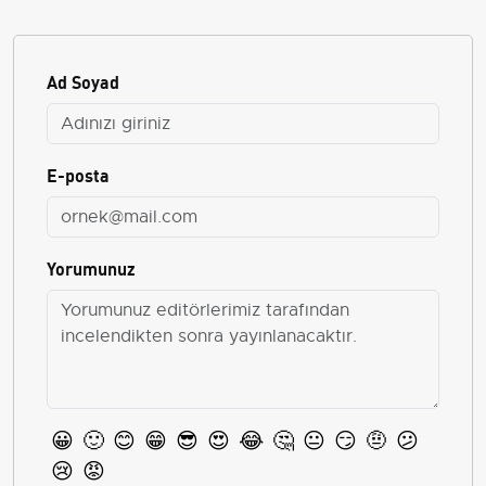
Ad Soyad
E-posta
Yorumunuz
😀
🙂
😊
😁
😎
😍
😂
🤔
😐
😏
🤨
😕
😢
😡