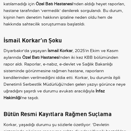
katılamadığı için
Özel Batı Hastanesi
'nden aldığı heyet raporları,
hastane tarafından 'vermedik' denilerek sorgulandı. Bu durum,
kişinin hem denetim hakkının iptaline neden oldu hem de
hakkında sahtecilik soruşturması başlatıldı.
İsmail Korkar'ın Şoku
Diyarbakır'da yaşayan
İsmail Korkar
, 2025'in Ekim ve Kasım
aylarında
Özel Batı Hastanesi
'nden iki kez KBB bölümünden
rapor aldı. Raporlar, e-nabız, e-devlet ve Sağlık Bakanlığı
sisteminde görünmesine rağmen hastane, raporların
kendilerinden verilmediğini iddia etti. Korkar, bu durumla ilgili
Denetimli Serbestlik Müdürlüğü'nden gelen yazıyı görünce neye
uğradığını şaşırdı ve durumu avukatı aracılığıyla
İnfaz
Hakimliği
'ne taşıdı.
Bütün Resmi Kayıtlara Rağmen Suçlama
Korkar, yaşadığı durumu şu sözlerle özetliyor: 'Devletin