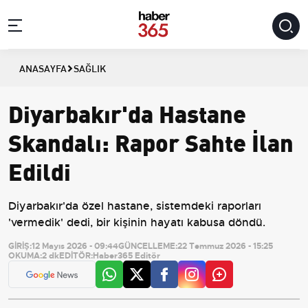
ANASAYFA
SAĞLIK
Diyarbakır'da Hastane
Skandalı: Rapor Sahte İlan
Edildi
Diyarbakır'da özel hastane, sistemdeki raporları
'vermedik' dedi, bir kişinin hayatı kabusa döndü.
GİRİŞ:
12 Mayıs 2026 - 09:44
GÜNCELLEME:
22 Temmuz 2026 - 15:25
OKUMA:
2 dk
EDİTÖR:
Haber365 Editör