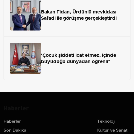
Bakan Fidan, Ürdünlü mevkidaşı
Safadi ile görüşme gerçekleştirdi
‘Çocuk şiddeti icat etmez, içinde
büyüdüğü dünyadan öğrenir’
Haberler
Haberler
Teknoloji
Son Dakika
Kültür ve Sanat