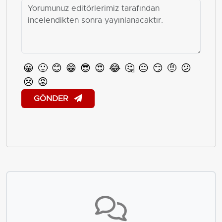
😀
🙂
😊
😁
😎
😍
😂
🤔
😐
😏
🤨
😕
😢
😡
GÖNDER