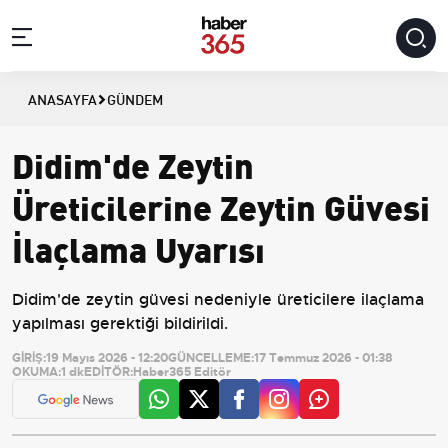
ANASAYFA
GÜNDEM
Didim'de Zeytin
Üreticilerine Zeytin Güvesi
İlaçlama Uyarısı
Didim'de zeytin güvesi nedeniyle üreticilere ilaçlama
yapılması gerektiği bildirildi.
GİRİŞ:
19 Mayıs 2026 - 12:20
GÜNCELLEME:
17 Temmuz 2026 - 01:38
OKUMA:
1 dk
EDİTÖR:
Haber365 Editör