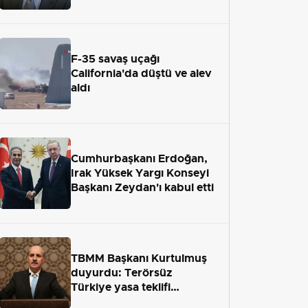
adaletten kaçamayacak"
F-35 savaş uçağı
California'da düştü ve alev
aldı
Cumhurbaşkanı Erdoğan,
Irak Yüksek Yargı Konseyi
Başkanı Zeydan'ı kabul etti
TBMM Başkanı Kurtulmuş
duyurdu: Terörsüz
Türkiye yasa teklifi
önümüzdeki hafta Meclis'e