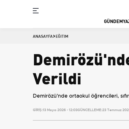
GÜNDEM
YA
ANASAYFA
EĞITIM
Demirözü'nde 
Verildi
Demirözü'nde ortaokul öğrencileri, sıfır 
GİRİŞ:
13 Mayıs 2026 - 12:03
GÜNCELLEME:
23 Temmuz 2026