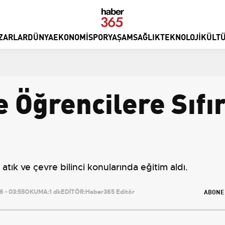
ZARLAR
DÜNYA
EKONOMI
SPOR
YAŞAM
SAĞLIK
TEKNOLOJI
KÜLTÜ
Öğrencilere Sıfır
atık ve çevre bilinci konularında eğitim aldı.
ABONE
 - 03:55
OKUMA:
1 dk
EDİTÖR:
Haber365 Editör