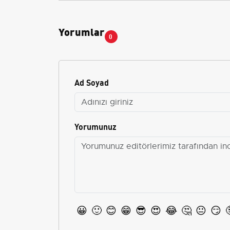
Yorumlar
0
Ad Soyad
Yorumunuz
😀
🙂
😊
😁
😎
😍
😂
🤔
😐
😏