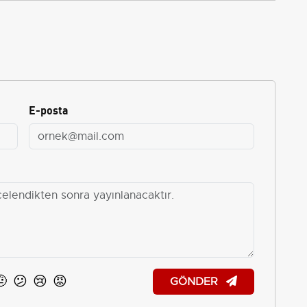
E-posta
🤨
😕
😢
😡
GÖNDER