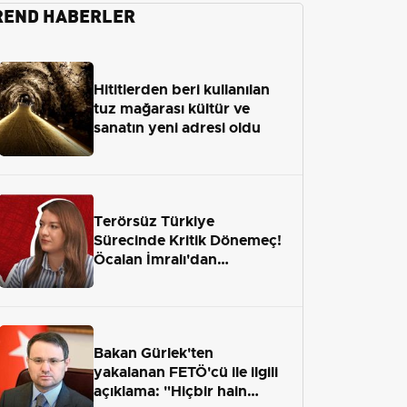
REND HABERLER
Hititlerden beri kullanılan
tuz mağarası kültür ve
sanatın yeni adresi oldu
Terörsüz Türkiye
Sürecinde Kritik Dönemeç!
Öcalan İmralı'dan
Çıkamayacak mı?
Bakan Gürlek'ten
yakalanan FETÖ'cü ile ilgili
açıklama: "Hiçbir hain