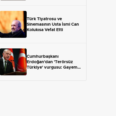
geliyor
Türk Tiyatrosu ve
Sinemasının Usta İsmi Can
Kolukısa Vefat Etti
Cumhurbaşkanı
Erdoğan'dan 'Terörsüz
Türkiye' vurgusu: Gayemiz
terör engelini aradan çekip
almaktır