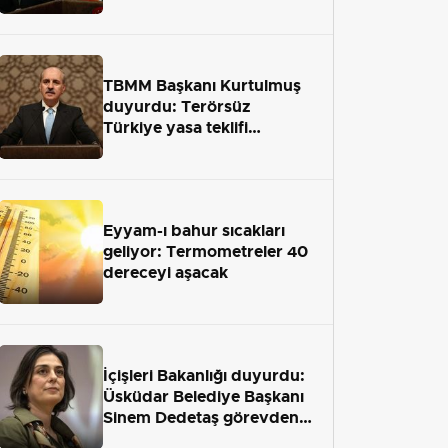
terör engelini aradan çekip
almaktır
TBMM Başkanı Kurtulmuş
duyurdu: Terörsüz
Türkiye yasa teklifi
önümüzdeki hafta Meclis'e
geliyor
Eyyam-ı bahur sıcakları
geliyor: Termometreler 40
dereceyi aşacak
İçişleri Bakanlığı duyurdu:
Üsküdar Belediye Başkanı
Sinem Dedetaş görevden
uzaklaştırıldı