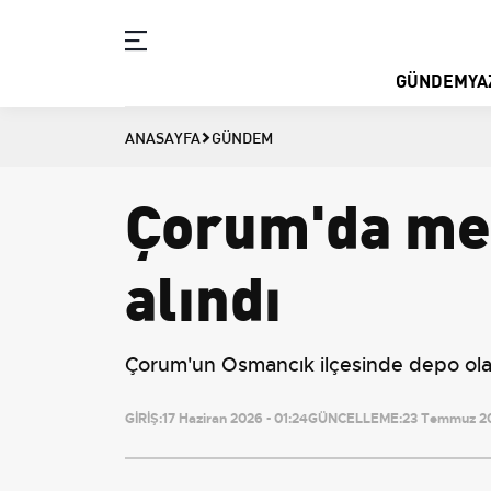
GÜNDEM
YA
ANASAYFA
GÜNDEM
Çorum'da met
alındı
Çorum'un Osmancık ilçesinde depo olara
GİRİŞ:
17 Haziran 2026 - 01:24
GÜNCELLEME:
23 Temmuz 20