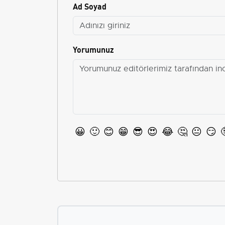
Ad Soyad
Yorumunuz
😀
🙂
😊
😁
😎
😍
😂
🤔
😐
😏