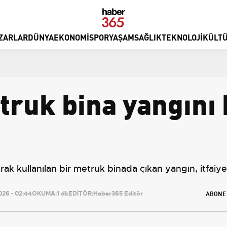
ZARLAR
DÜNYA
EKONOMI
SPOR
YAŞAM
SAĞLIK
TEKNOLOJI
KÜLTÜ
ruk bina yangını k
k kullanılan bir metruk binada çıkan yangın, itfaiy
ABONE
26 - 02:44
OKUMA:
1 dk
EDİTÖR:
Haber365 Editör