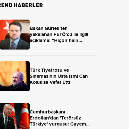
REND HABERLER
Bakan Gürlek'ten
yakalanan FETÖ'cü ile ilgili
açıklama: "Hiçbir hain
adaletten kaçamayacak"
Türk Tiyatrosu ve
Sinemasının Usta İsmi Can
Kolukısa Vefat Etti
Cumhurbaşkanı
Erdoğan'dan 'Terörsüz
Türkiye' vurgusu: Gayemiz