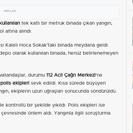
REKLAM
ullanılan
tek katlı bir metruk binada çıkan yangın,
l altına alındı.
si Kaleli Hoca Sokak'taki binada meydana geldi.
e depo olarak kullanılan binada, henüz belirlenemeyen
 vatandaşlar, durumu
112 Acil Çağrı Merkezi
’ne
e
polis ekipleri
sevk edildi. Kısa sürede büyüyen
ngın, ekiplerin uzun uğraşları sonucunda söndürüldü.
kontrollü bir şekilde yıkıldı. Polis ekipleri ise
i çevresinde önlem aldı. Yangınla ilgili soruşturma