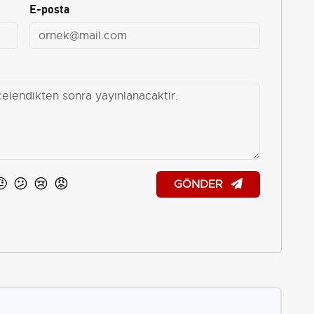
E-posta
🤨
😕
😢
😡
GÖNDER