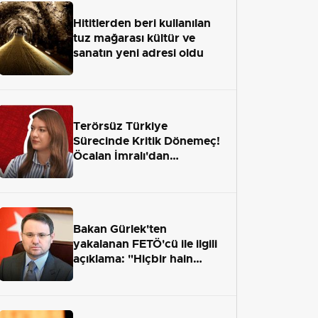
Hititlerden beri kullanılan
tuz mağarası kültür ve
sanatın yeni adresi oldu
Terörsüz Türkiye
Sürecinde Kritik Dönemeç!
Öcalan İmralı'dan
Çıkamayacak mı?
Bakan Gürlek'ten
yakalanan FETÖ'cü ile ilgili
açıklama: "Hiçbir hain
adaletten kaçamayacak"