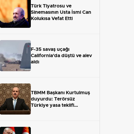
Türk Tiyatrosu ve
Sinemasının Usta İsmi Can
Kolukısa Vefat Etti
F-35 savaş uçağı
California'da düştü ve alev
aldı
TBMM Başkanı Kurtulmuş
duyurdu: Terörsüz
Türkiye yasa teklifi
önümüzdeki hafta Meclis'e
geliyor