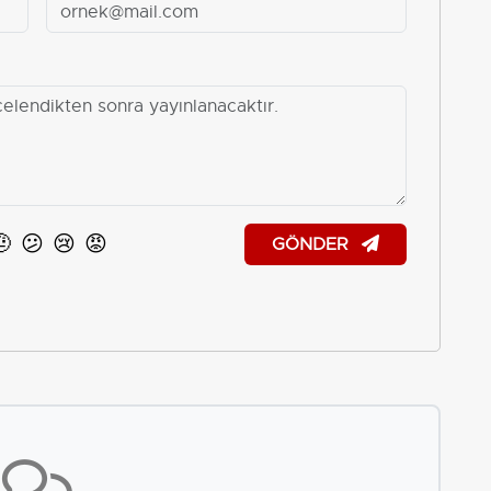
🤨
😕
😢
😡
GÖNDER