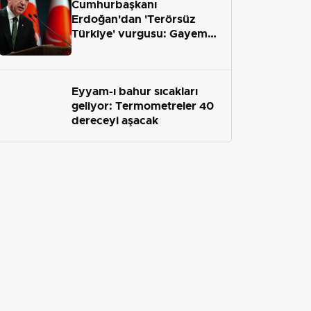
Cumhurbaşkanı
Erdoğan'dan 'Terörsüz
Türkiye' vurgusu: Gayemiz
terör engelini aradan çekip
almaktır
Eyyam-ı bahur sıcakları
geliyor: Termometreler 40
dereceyi aşacak