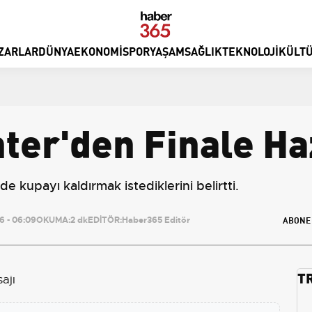
ZARLAR
DÜNYA
EKONOMI
SPOR
YAŞAM
SAĞLIK
TEKNOLOJI
KÜLTÜ
ter'den Finale Ha
de kupayı kaldırmak istediklerini belirtti.
ABONE
 - 06:09
OKUMA:
2 dk
EDİTÖR:
Haber365 Editör
T