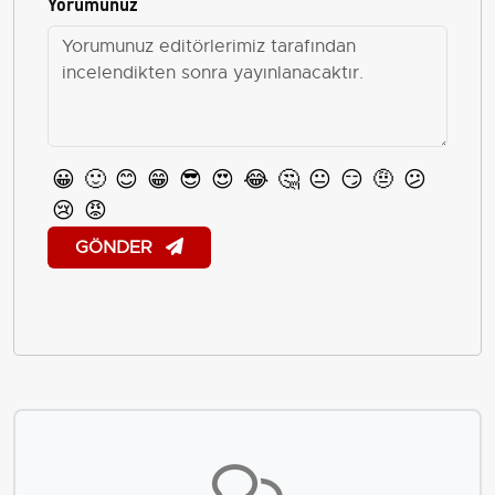
Yorumunuz
😀
🙂
😊
😁
😎
😍
😂
🤔
😐
😏
🤨
😕
😢
😡
GÖNDER