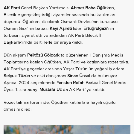
AK Parti
Genel Başkan Yardımcısı
Ahmet Baha Öğütken
,
Bilecik’e gerçekleştirdiği ziyaretler sırasında bu katılımları
duyurdu. Öğütken, ilk olarak Osmanlı Devleti’nin kurucusu
Osman Gazi’nin babası
Kayı Aşireti
lideri
Ertuğrulgazi
’nin
türbesini ziyaret etti ve ardından AK Parti Bilecik İl
Başkanlığı’nda partililerle bir araya geldi.
Dün akşam
Pelitözü Gölpark
’ta düzenlenen İl Danışma Meclis
Toplantısı’na katılan Öğütken, AK Parti’ye katılanlara rozet taktı.
AK Parti’ye geçenler arasında Yaşar Tüzün’ün yeğeni iş adamı
Selçuk Tüzün
ve eski danışmanı
Sinan Ünsal
da bulunuyor.
Ayrıca, 2024 seçimlerinde
Yeniden Refah Partisi
İl Genel Meclis
Üyesi 1. sıra adayı
Mustafa Uz
da AK Parti’ye katıldı.
Rozet takma töreninde, Öğütken katılanlara hayırlı uğurlu
olmasını diledi.