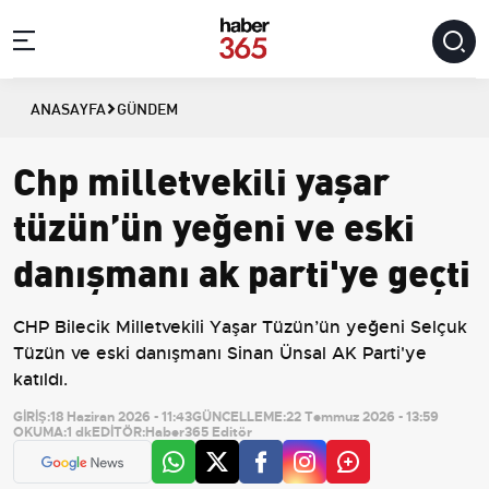
ANASAYFA
GÜNDEM
Chp milletvekili yașar
tüzün’ün yeğeni ve eski
danışmanı ak parti'ye geçti
CHP Bilecik Milletvekili Yaşar Tüzün’ün yeğeni Selçuk
Tüzün ve eski danışmanı Sinan Ünsal AK Parti'ye
katıldı.
GİRİŞ:
18 Haziran 2026 - 11:43
GÜNCELLEME:
22 Temmuz 2026 - 13:59
OKUMA:
1 dk
EDİTÖR:
Haber365 Editör