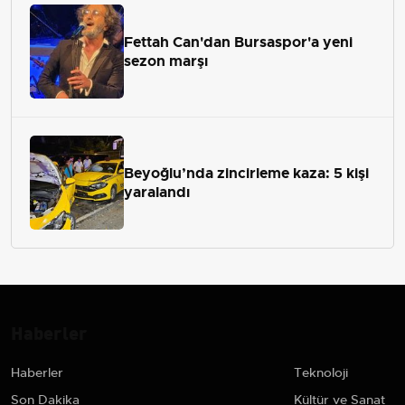
Fettah Can'dan Bursaspor'a yeni
sezon marşı
Beyoğlu’nda zincirleme kaza: 5 kişi
yaralandı
Haberler
Haberler
Teknoloji
Son Dakika
Kültür ve Sanat