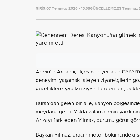
GİRİŞ:
07 Temmuz 2026 - 15:53
GÜNCELLEME:
23 Temmuz 2
Artvin’in Ardanuç ilçesinde yer alan
Cehenn
deneyimi yaşamak isteyen ziyaretçilerin g
güzelliklere yapılan ziyaretlerden biri, bekl
Bursa’dan gelen bir aile, kanyon bölgesinde
meydana geldi. Yolda kalan ailenin yardımı
Arızayı fark eden Yılmaz, durumu görür gör
Başkan Yılmaz, aracın motor bölümündeki so