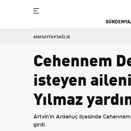
GÜNDEM
YA
ANASAYFA
SAĞLIK
Cehennem De
isteyen ailen
Yılmaz yardım
Artvin'in Ardanuç ilçesinde Cehennem 
girdi.