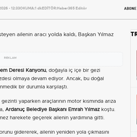
ABONE
026 - 12:33
OKUMA:
1 dk
EDİTÖR:
Haber365 Editör
T
REKLAM
em Deresi Kanyonu
, doğayla iç içe bir gezi
özdesi olmaya devam ediyor. Ancak, bu doğal
enmedik bir durumla karşılaştı.
 gezinti yaparken araçlarının motor kısmında arıza
na,
Ardanuç Belediye Başkanı Emrah Yılmaz
koştu.
mez harekete geçerek ailenin yardımına gitti.
runu gidererek, ailenin yeniden yola çıkmasını