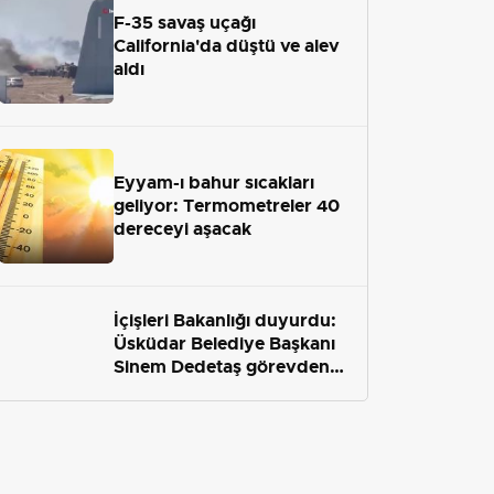
F-35 savaş uçağı
California'da düştü ve alev
aldı
Eyyam-ı bahur sıcakları
geliyor: Termometreler 40
dereceyi aşacak
İçişleri Bakanlığı duyurdu:
Üsküdar Belediye Başkanı
Sinem Dedetaş görevden
uzaklaştırıldı