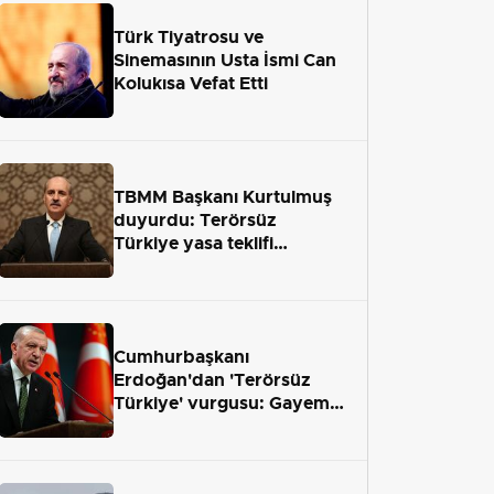
Türk Tiyatrosu ve
Sinemasının Usta İsmi Can
Kolukısa Vefat Etti
TBMM Başkanı Kurtulmuş
duyurdu: Terörsüz
Türkiye yasa teklifi
önümüzdeki hafta Meclis'e
geliyor
Cumhurbaşkanı
Erdoğan'dan 'Terörsüz
Türkiye' vurgusu: Gayemiz
terör engelini aradan çekip
almaktır