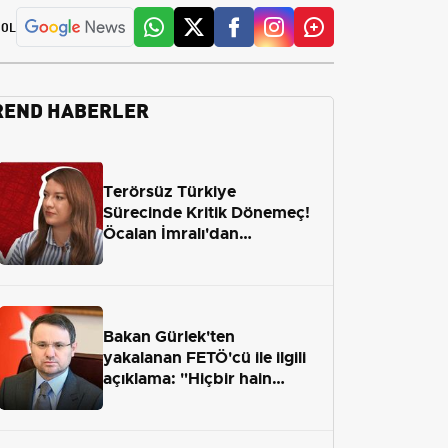
 OL
REND HABERLER
Terörsüz Türkiye
Sürecinde Kritik Dönemeç!
Öcalan İmralı'dan
Çıkamayacak mı?
Bakan Gürlek'ten
yakalanan FETÖ'cü ile ilgili
açıklama: "Hiçbir hain
adaletten kaçamayacak"