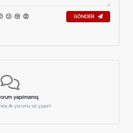
🤨
😕
😢
😡
GÖNDER
orum yapılmamış
nda ilk yorumu siz yapın!