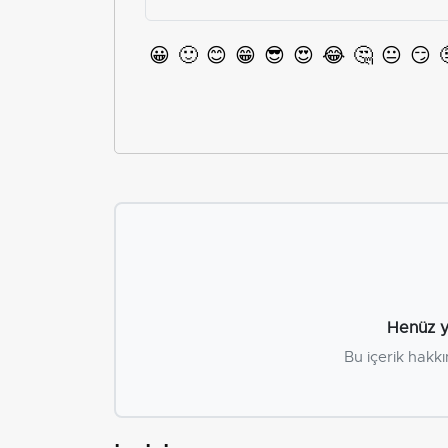
😀
🙂
😊
😁
😎
😍
😂
🤔
😐
😏
Henüz y
Bu içerik hakkı