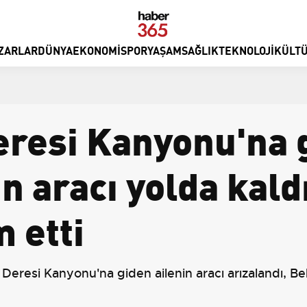
ZARLAR
DÜNYA
EKONOMI
SPOR
YAŞAM
SAĞLIK
TEKNOLOJI
KÜLTÜ
resi Kanyonu'na 
in aracı yolda kal
 etti
Deresi Kanyonu'na giden ailenin aracı arızalandı, 