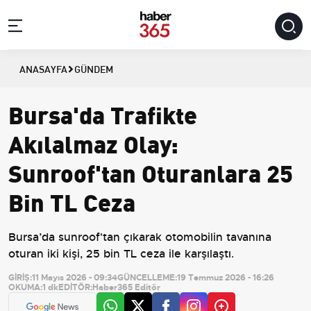
ANASAYFA
GÜNDEM
Bursa'da Trafikte
Akılalmaz Olay:
Sunroof'tan Oturanlara 25
Bin TL Ceza
Bursa’da sunroof'tan çıkarak otomobilin tavanına
oturan iki kişi, 25 bin TL ceza ile karşılaştı.
GİRİŞ:
11 Mayıs 2026 - 09:34
GÜNCELLEME:
19 Temmuz 2026 - 16:26
OKUMA:
1 dk
EDİTÖR:
Haber365 Editör