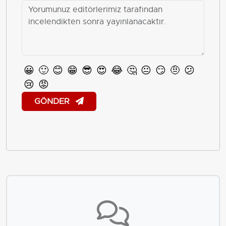
😀
🙂
😊
😁
😎
😍
😂
🤔
😐
😏
🤨
😕
😢
😡
GÖNDER