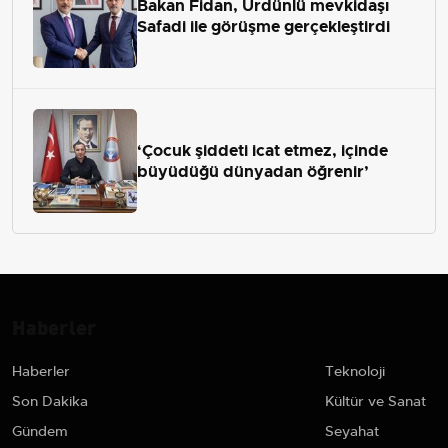
Bakan Fidan, Ürdünlü mevkidaşı
Safadi ile görüşme gerçekleştirdi
‘Çocuk şiddeti icat etmez, içinde
büyüdüğü dünyadan öğrenir’
Haberler
Haberler
Teknoloji
Son Dakika
Kültür ve Sanat
Gündem
Seyahat