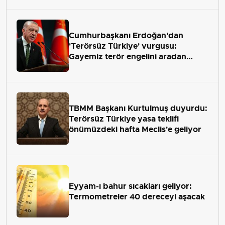
Cumhurbaşkanı Erdoğan'dan
'Terörsüz Türkiye' vurgusu:
Gayemiz terör engelini aradan
çekip almaktır
TBMM Başkanı Kurtulmuş duyurdu:
Terörsüz Türkiye yasa teklifi
önümüzdeki hafta Meclis'e geliyor
Eyyam-ı bahur sıcakları geliyor:
Termometreler 40 dereceyi aşacak