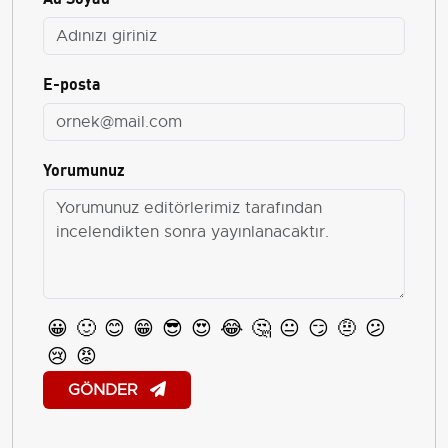
E-posta
Yorumunuz
😀
🙂
😊
😁
😎
😍
😂
🤔
😐
😏
🤨
😕
😢
😡
GÖNDER