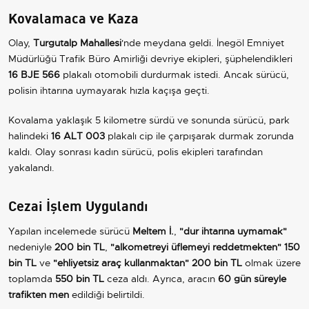
Kovalamaca ve Kaza
Olay,
Turgutalp Mahallesi
'nde meydana geldi. İnegöl Emniyet
Müdürlüğü Trafik Büro Amirliği devriye ekipleri, şüphelendikleri
16 BJE 566
plakalı otomobili durdurmak istedi. Ancak sürücü,
polisin ihtarına uymayarak hızla kaçışa geçti.
Kovalama yaklaşık 5 kilometre sürdü ve sonunda sürücü, park
halindeki
16 ALT 003
plakalı cip ile çarpışarak durmak zorunda
kaldı. Olay sonrası kadın sürücü, polis ekipleri tarafından
yakalandı.
Cezai İşlem Uygulandı
Yapılan incelemede sürücü
Meltem İ.
,
"dur ihtarına uymamak"
nedeniyle
200 bin TL
,
"alkometreyi üflemeyi reddetmekten"
150
bin TL
ve
"ehliyetsiz araç kullanmaktan"
200 bin TL
olmak üzere
toplamda
550 bin TL
ceza aldı. Ayrıca, aracın
60 gün süreyle
trafikten men
edildiği belirtildi.