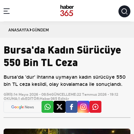
ANASAYFA
GÜNDEM
Bursa'da Kadın Sürücüye
550 Bin TL Ceza
Bursa'da 'dur' ihtarına uymayan kadın sürücüye 550
bin TL ceza kesildi, olay kovalamaca ile sonuçlandı.
GİRİŞ:
14 Mayıs 2026 - 08:54
GÜNCELLEME:
22 Temmuz 2026 - 19:12
OKUMA:
1 dk
EDİTÖR:
Haber365 Editör