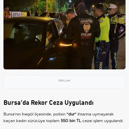
REKLAM
Bursa'da Rekor Ceza Uygulandı
Bursa'nın İnegöl ilçesinde, polisin
"dur"
ihtarına uymayarak
kaçan kadın sürücüye toplam
550 bin TL
cezai işlem uygulandı.