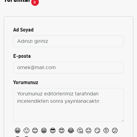
0
Ad Soyad
E-posta
Yorumunuz
😀
🙂
😊
😁
😎
😍
😂
🤔
😐
😏
🤨
😕