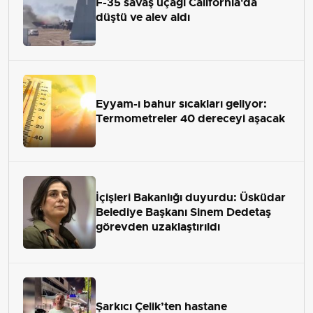
F-35 savaş uçağı California'da
düştü ve alev aldı
Eyyam-ı bahur sıcakları geliyor:
Termometreler 40 dereceyi aşacak
İçişleri Bakanlığı duyurdu: Üsküdar
Belediye Başkanı Sinem Dedetaş
görevden uzaklaştırıldı
Şarkıcı Çelik’ten hastane