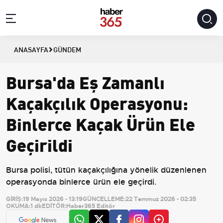
ANASAYFA
GÜNDEM
Bursa'da Eş Zamanlı
Kaçakçılık Operasyonu:
Binlerce Kaçak Ürün Ele
Geçirildi
Bursa polisi, tütün kaçakçılığına yönelik düzenlenen
operasyonda binlerce ürün ele geçirdi.
GİRİŞ:
19 Mayıs 2026 - 13:19
GÜNCELLEME:
22 Temmuz 2026 - 02:35
OKUMA:
1 dk
EDİTÖR:
Haber365 Editör