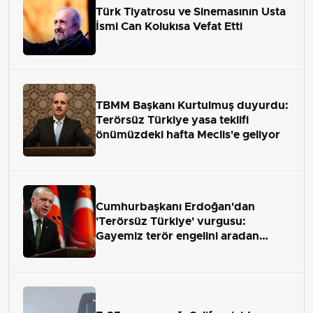
Türk Tiyatrosu ve Sinemasının Usta
İsmi Can Kolukısa Vefat Etti
TBMM Başkanı Kurtulmuş duyurdu:
Terörsüz Türkiye yasa teklifi
önümüzdeki hafta Meclis'e geliyor
Cumhurbaşkanı Erdoğan'dan
'Terörsüz Türkiye' vurgusu:
Gayemiz terör engelini aradan
çekip almaktır