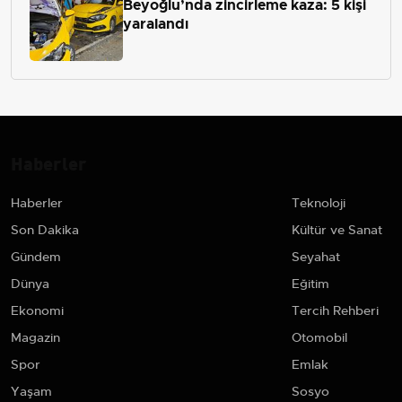
Beyoğlu’nda zincirleme kaza: 5 kişi
yaralandı
Haberler
Haberler
Teknoloji
Son Dakika
Kültür ve Sanat
Gündem
Seyahat
Dünya
Eğitim
Ekonomi
Tercih Rehberi
Magazin
Otomobil
Spor
Emlak
Yaşam
Sosyo