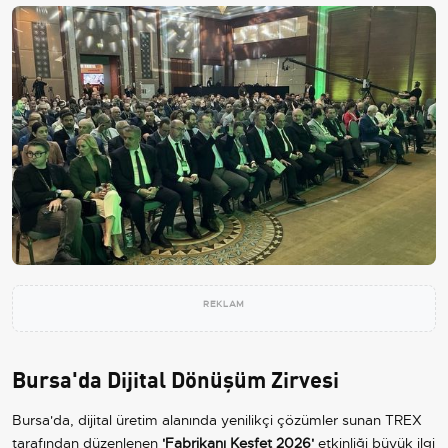
REKLAM
Bursa'da Dijital Dönüşüm Zirvesi
Bursa'da, dijital üretim alanında yenilikçi çözümler sunan TREX
tarafından düzenlenen
'Fabrikanı Keşfet 2026'
etkinliği büyük ilgi