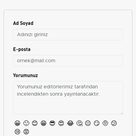
Ad Soyad
E-posta
Yorumunuz
😀
🙂
😊
😁
😎
😍
😂
🤔
😐
😏
🤨
😕
😢
😡