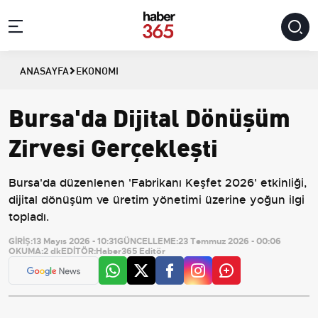
ANASAYFA
EKONOMI
Bursa'da Dijital Dönüşüm
Zirvesi Gerçekleşti
Bursa'da düzenlenen 'Fabrikanı Keşfet 2026' etkinliği,
dijital dönüşüm ve üretim yönetimi üzerine yoğun ilgi
topladı.
GİRİŞ:
13 Mayıs 2026 - 10:31
GÜNCELLEME:
23 Temmuz 2026 - 00:06
OKUMA:
2 dk
EDİTÖR:
Haber365 Editör